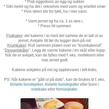
* Pisk eggedosis av egg og sukker
* Sikt melet og ha det i vekselvis med vann og smeltet smør
* Hvis røren blir for tykk, ha i mer vann.
* Varm jernet og ha ca. 1 ss røre i.
* Press litt sammen
Flatkaker
: del kakene i to med det samme de er tatt ut av
jernet. Avkjøle litt før du legger dem på rist
Krumkaker
: Rull sammen platen over en ”krumkakerull”
"
Dessertskåler
". Legg de varme kakene i en skål eller kopp.
Når de er avkjølt, kan de fylles med f. eks. moltekrem eller
noe annet godt
Kakene avkjøles på rist og oppbevares i tett boks.
PS: Når kakene er "gått ut på dato", kan de brukes til f. eks.
tilslørte bondepiker
,
tilslørte bondegutter
eller bunn i
ostekake
eller
fromasjkake
.