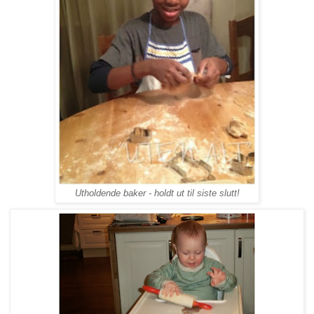
Utholdende baker - holdt ut til siste slutt
!