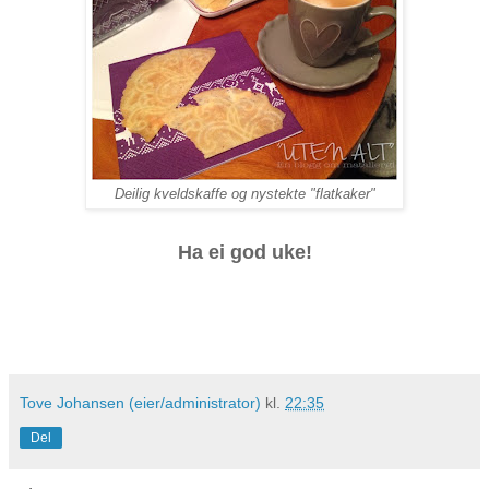
Deilig kveldskaffe og nystekte "flatkaker"
Ha ei god uke!
Tove Johansen (eier/administrator)
kl.
22:35
Del