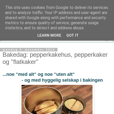
This site uses cookies from Google to deliver its services
and to analyze traffic. Your IP address and user-agent are
shared with Google along with performance and security
metrics to ensure quality of service, generate usage
statistics, and to detect and address abuse.
LEARN MORE
GOT IT
mandag 2. desember 2013
Bakedag: pepperkakehus, pepperkaker
og "flatkaker"
...noe "med alt" og noe "uten alt"
- og med hyggelig selskap i bakingen