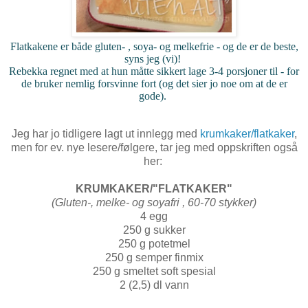
Flatkakene er både gluten- , soya- og melkefrie - og de er de beste,
syns jeg (vi)!
Rebekka regnet med at hun måtte sikkert lage 3-4 porsjoner til - for
de bruker nemlig forsvinne fort (og det sier jo noe om at de er
gode).
Jeg har jo tidligere lagt ut innlegg med
krumkaker/flatkaker
,
men for ev. nye lesere/følgere, tar jeg med oppskriften også
her:
KRUMKAKER/"FLATKAKER"
(Gluten-, melke- og soyafri , 60-70 stykker)
4 egg
250 g sukker
250 g potetmel
250 g semper finmix
250 g smeltet soft spesial
2 (2,5) dl vann