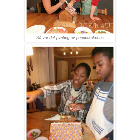
Så var det pynting av pepperkakehus