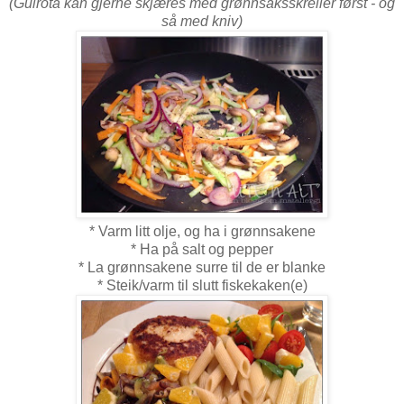
(Gulrota kan gjerne skjæres med grønnsaksskreller først - og
så med kniv)
* Varm litt olje, og ha i grønnsakene
* Ha på salt og pepper
* La grønnsakene surre til de er blanke
* Steik/varm til slutt fiskekaken(e)