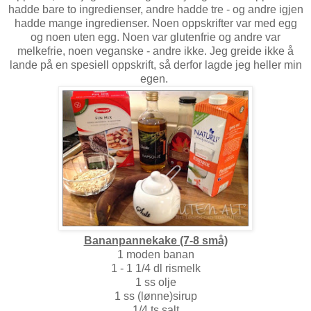
hadde bare to ingredienser, andre hadde tre - og andre igjen
hadde mange ingredienser. Noen oppskrifter var med egg
og noen uten egg. Noen var glutenfrie og andre var
melkefrie, noen veganske - andre ikke. Jeg greide ikke å
lande på en spesiell oppskrift, så derfor lagde jeg heller min
egen.
Bananpannekake (7-8 små)
1 moden banan
1 - 1 1/4 dl rismelk
1 ss olje
1 ss (lønne)sirup
1/4 ts salt