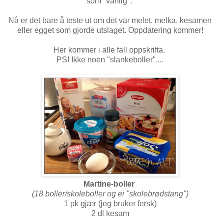
som "vanlig".
Nå er det bare å teste ut om det var melet, melka, kesamen
eller egget som gjorde utslaget. Oppdatering kommer!
Her kommer i alle fall oppskrifta.
PS! Ikke noen "slankeboller"....
Martine-boller
(18 boller/skoleboller og ei "skolebrødstang")
1 pk gjær (jeg bruker fersk)
2 dl kesam