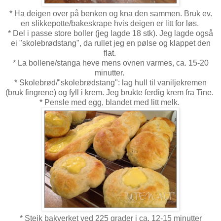
* Ha deigen over på benken og kna den sammen. Bruk ev.
en slikkepotte/bakeskrape hvis deigen er litt for løs.
* Del i passe store boller (jeg lagde 18 stk). Jeg lagde også
ei "skolebrødstang", da rullet jeg en pølse og klappet den
flat.
* La bollene/stanga heve mens ovnen varmes, ca. 15-20
minutter.
* Skolebrød/"skolebrødstang": lag hull til vaniljekremen
(bruk fingrene) og fyll i krem. Jeg brukte ferdig krem fra Tine.
* Pensle med egg, blandet med litt melk.
* Steik bakverket ved 225 grader i ca. 12-15 minutter