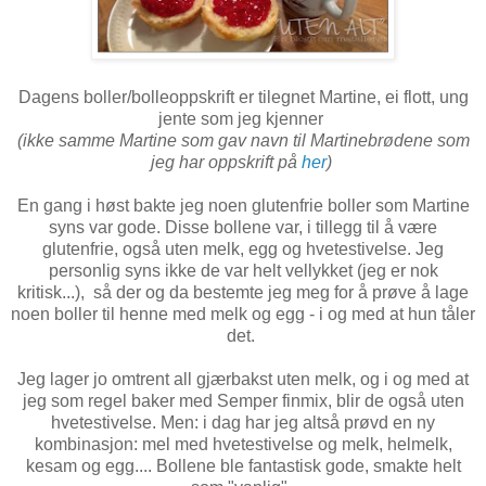
Dagens boller/bolleoppskrift er tilegnet Martine, ei flott, ung
jente som jeg kjenner
(ikke samme Martine som gav navn til Martinebrødene som
jeg har oppskrift på
her
)
En gang i høst bakte jeg noen glutenfrie boller som Martine
syns var gode. Disse bollene var, i tillegg til å være
glutenfrie, også uten melk, egg og hvetestivelse. Jeg
personlig syns ikke de var helt vellykket (jeg er nok
kritisk...), så der og da bestemte jeg meg for å prøve å lage
noen boller til henne med melk og egg - i og med at hun tåler
det.
Jeg lager jo omtrent all gjærbakst uten melk, og i og med at
jeg som regel baker med Semper finmix, blir de også uten
hvetestivelse. Men: i dag har jeg altså prøvd en ny
kombinasjon: mel med hvetestivelse og melk, helmelk,
kesam og egg.... Bollene ble fantastisk gode, smakte helt