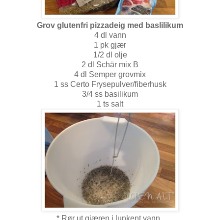
Grov glutenfri pizzadeig med baslilikum
4 dl vann
1 pk gjær
1/2 dl olje
2 dl Schär mix B
4 dl Semper grovmix
1 ss Certo Frysepulver/fiberhusk
3/4 ss basilikum
1 ts salt
* Rør ut gjæren i lunkent vann.