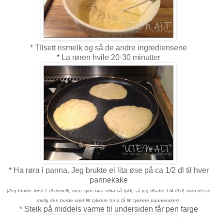
* TIlsett rismelk og så de andre ingrediensene
* La røren hvile 20-30 minutter
* Ha røra i panna. Jeg brukte ei lita øse på ca 1/2 dl til hver
pannekake
(Jeg brukte først 1 dl rismelk, men syns røra virka så tykk, så jeg tilsatte 1/4 dl til, men det er
mulig den burde vært litt tykkere for å få litt tykkere pannekaker)
* Steik på middels varme til undersiden får pen farge