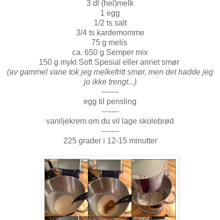
3 dl (hel)melk
1 egg
1/2 ts salt
3/4 ts kardemomme
75 g melis
ca. 650 g Semper mix
150 g mykt Soft Spesial eller annet smør
(av gammel vane tok jeg melkefritt smør, men det hadde jeg
jo ikke trengt...)
-------
egg til pensling
-------
vaniljekrem om du vil lage skolebrød
-------
225 grader i 12-15 minutter