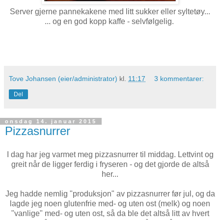
Server gjerne pannekakene med litt sukker eller syltetøy...
... og en god kopp kaffe - selvfølgelig.
Tove Johansen (eier/administrator)
kl.
11:17
3 kommentarer:
Del
onsdag 14. januar 2015
Pizzasnurrer
I dag har jeg varmet meg pizzasnurrer til middag. Lettvint og
greit når de ligger ferdig i fryseren - og det gjorde de altså
her...
Jeg hadde nemlig "produksjon" av pizzasnurrer før jul, og da
lagde jeg noen glutenfrie med- og uten ost (melk) og noen
"vanlige" med- og uten ost, så da ble det altså litt av hvert