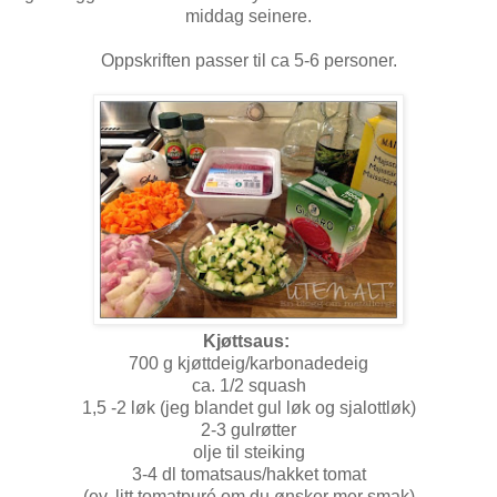
middag seinere.
Oppskriften passer til ca 5-6 personer.
Kjøttsaus:
700 g kjøttdeig/karbonadedeig
ca. 1/2 squash
1,5 -2 løk (jeg blandet gul løk og sjalottløk)
2-3 gulrøtter
olje til steiking
3-4 dl tomatsaus/hakket tomat
(ev. litt tomatpuré om du ønsker mer smak)