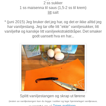
2 ss sukker
1 ss maisenna til saus (1,5-2 ss til krem)
litt
salt
* (juni 2015) Jeg bruker det jeg har, og det er ikke alltid jeg
har vaniljestang. Jeg tar ofte litt "ekte" vaniljesukker, litt
vaniljefrø og kanskje litt vaniljeekstrakt/dråper. Det smaker
godt uansett hva en har...
Splitt vaniljestangen og skrap ut førene
(resten av vaniljestangen kan du legge i sukker og lage hjemmelaget vaniljesaus,
Trines matblogg
se oppskrift
f. eks. på
).