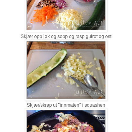
Skjær opp løk og sopp og rasp gulrot og ost
Skjær/skrap ut "innmaten" i squashen