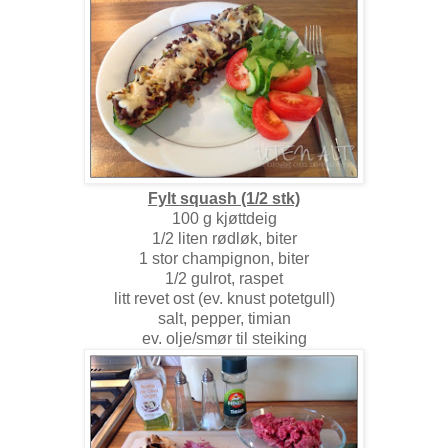
Fylt squash (1/2 stk)
100 g kjøttdeig
1/2 liten rødløk, biter
1 stor champignon, biter
1/2 gulrot, raspet
litt revet ost (ev. knust potetgull)
salt, pepper, timian
ev. olje/smør til steiking