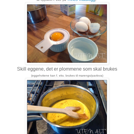
Skill eggene, det er plommene som skal brukes
(eggehvitene kan f. eks. brukes til marengs/pavlova)