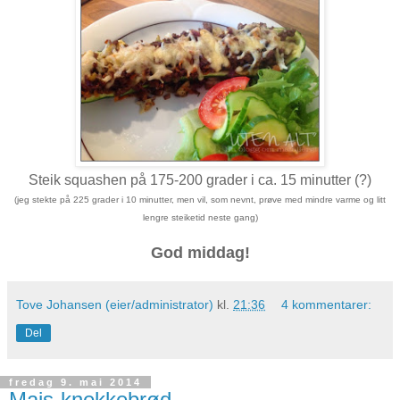
Steik squashen på 175-200 grader i ca. 15 minutter (?)
(jeg stekte på 225 grader i 10 minutter, men vil, som nevnt, prøve med mindre varme og litt
lengre steiketid neste gang)
God middag!
Tove Johansen (eier/administrator)
kl.
21:36
4 kommentarer:
Del
fredag 9. mai 2014
Mais-knekkebrød