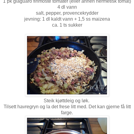
1 pk giaguaro finmoste tomater (eller annen hermetisk tomat)
4 dl vann
salt, pepper, provencekrydder
jevning: 1 dl kaldt vann + 1,5 ss maizena
ca. 1 ts sukker
Steik kjøttdeig og løk.
Tilsett havregryn og la det frese litt med. Det kan gjerne få litt
farge.