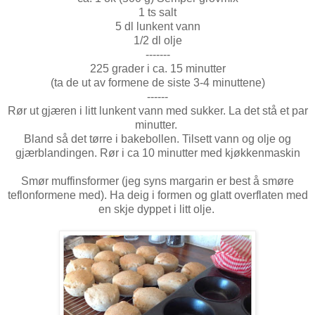
1 ts salt
5 dl lunkent vann
1/2 dl olje
-------
225 grader i ca. 15 minutter
(ta de ut av formene de siste 3-4 minuttene)
------
Rør ut gjæren i litt lunkent vann med sukker. La det stå et par
minutter.
Bland så det tørre i bakebollen. Tilsett vann og olje og
gjærblandingen. Rør i ca 10 minutter med kjøkkenmaskin
Smør muffinsformer (jeg syns margarin er best å smøre
teflonformene med). Ha deig i formen og glatt overflaten med
en skje dyppet i litt olje.