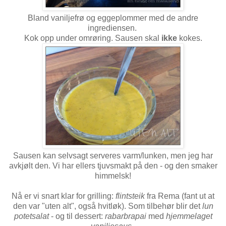
Bland vaniljefrø og eggeplommer med de andre
ingrediensen.
Kok opp under omrøring. Sausen skal
ikke
kokes.
Sausen kan selvsagt serveres varm/lunken, men jeg har
avkjølt den. Vi har ellers tjuvsmakt på den - og den smaker
himmelsk!
Nå er vi snart klar for grilling:
flintsteik
fra Rema (fant ut at
den var "uten alt", også hvitløk). Som tilbehør blir det
lun
potetsalat
- og til dessert:
rabarbrapai
med
hjemmelaget