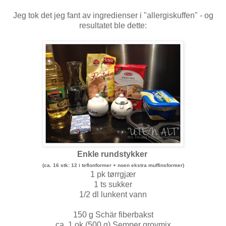
Jeg tok det jeg fant av ingredienser i "allergiskuffen" - og
resultatet ble dette:
Enkle rundstykker
(ca. 16 stk: 12 i teflonformer + noen ekstra muffinsformer)
1 pk tørrgjær
1 ts sukker
1/2 dl lunkent vann
150 g Schär fiberbakst
ca. 1 ok (500 g) Semper grovmix