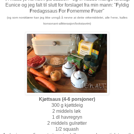
Eunice og jeg falt til slutt for forslaget fra min mann: "
F
yldig
F
redagssaus
F
or
F
ornemme
F
ruer"
(og som norsklærer kan jeg ikke unngå å nevne at dette virkemiddelet, alle f-ene, kalles
konsonant-allitterasjon/bokstavrim)
Kjøttsaus (4-6 porsjoner)
300 g kjøttdeig
2 middels løk
1 dl havregryn
2 middels gulrøtter
1/2 squash