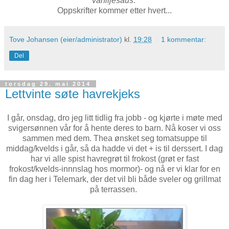
vaniljesaus
.
Oppskrifter kommer etter hvert...
Tove Johansen (eier/administrator)
kl.
19:28
1 kommentar:
Del
torsdag 29. mai 2014
Lettvinte søte havrekjeks
I går, onsdag, dro jeg litt tidlig fra jobb - og kjørte i møte med
svigersønnen vår for å hente deres to barn. Nå koser vi oss
sammen med dem. Thea ønsket seg tomatsuppe til
middag/kvelds i går, så da hadde vi det + is til derssert. I dag
har vi alle spist havregrøt til frokost (grøt er fast
frokost/kvelds-innnslag hos mormor)- og nå er vi klar for en
fin dag her i Telemark, der det vil bli både sveler og grillmat
på terrassen.