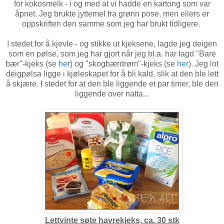
for kokosmelk - i og med at vi hadde en kartong som var
åpnet. Jeg brukte jyttemel fra grønn pose, men ellers er
oppskriften den samme som jeg har brukt tidligere.
I stedet for å kjevle - og stikke ut kjeksene, lagde jeg deigen
som en pølse, som jeg har gjort når jeg bl.a. har lagd "Bare
bær"-kjeks (se
her
) og "skogbærdrøm"-kjeks (se
her
). Jeg lot
deigpølsa ligge i kjøleskapet for å bli kald, slik at den ble lett
å skjære. I stedet for at den ble liggende et par timer, ble den
liggende over natta...
Lettvinte søte havrekjeks, ca. 30 stk