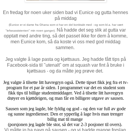
En fredag for noen uker siden bad vi Eunice og gutta hennes
på middag
(Eunice er ei dame fra Ghana som vi har en del konktakt med - og som bl.a. har vært
Nå hadde det seg slik at gutta var
"lefseassistenten" min noen ganger).
opptatt med andre ting, så det passet ikke for dem å komme,
men Eunice kom, så da koste vi oss med god middag
sammen.
Jeg valgte å lage pasta og kjøttsaus. Jeg hadde fått tips på
Facebook-sida til "utenalt" om at squash var fint å bruke i
kjøttsaus - og da måtte jeg prøve det.
Jeg valgte å tilsette litt havregryn også. Dette tipset fikk jeg fra et tv-
program for et par år siden. I programmet var det en student som
fikk tips til billige studentmiddager. Ved å tilsette litt havregryn
drøyer en kjøttdeigen, og man får en billigere utgave av sausen.
Sausen som jeg lagde, ble fyldig og god - og den var full av gode
og sunne ingredienser. Den er ypperlig å lage hvis man trenger
billig mat til mange
(porsjonen jeg lagde ble stor, så det var 2-3 posjoner til overs).
Vi måtte jo ha navn på sausen - og vi hadde mange forslag.