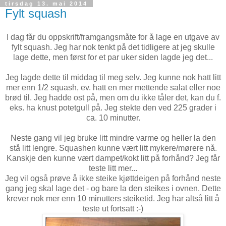
tirsdag 13. mai 2014
Fylt squash
I dag får du oppskrift/framgangsmåte for å lage en utgave av
fylt squash. Jeg har nok tenkt på det tidligere at jeg skulle
lage dette, men først for et par uker siden lagde jeg det...
Jeg lagde dette til middag til meg selv. Jeg kunne nok hatt litt
mer enn 1/2 squash, ev. hatt en mer mettende salat eller noe
brød til. Jeg hadde ost på, men om du ikke tåler det, kan du f.
eks. ha knust potetgull på. Jeg stekte den ved 225 grader i
ca. 10 minutter.
Neste gang vil jeg bruke litt mindre varme og heller la den
stå litt lengre. Squashen kunne vært litt mykere/mørere nå.
Kanskje den kunne vært dampet/kokt litt på forhånd? Jeg får
teste litt mer...
Jeg vil også prøve å ikke steike kjøttdeigen på forhånd neste
gang jeg skal lage det - og bare la den steikes i ovnen. Dette
krever nok mer enn 10 minutters steiketid. Jeg har altså litt å
teste ut fortsatt :-)