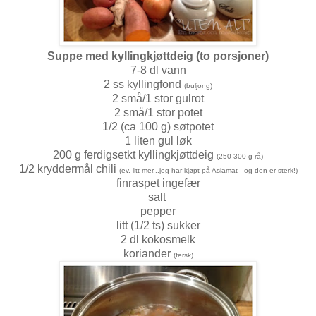
Suppe med kyllingkjøttdeig (to porsjoner)
7-8 dl vann
2 ss kyllingfond
(buljong)
2 små/1 stor gulrot
2 små/1 stor potet
1/2 (ca 100 g) søtpotet
1 liten gul løk
200 g ferdigsetkt kyllingkjøttdeig
(250-300 g rå)
1/2 kryddermål chili
(ev. litt mer...jeg har kjøpt på Asiamat - og den er sterk!)
finraspet ingefær
salt
pepper
litt (1/2 ts) sukker
2 dl kokosmelk
koriander
(fersk)