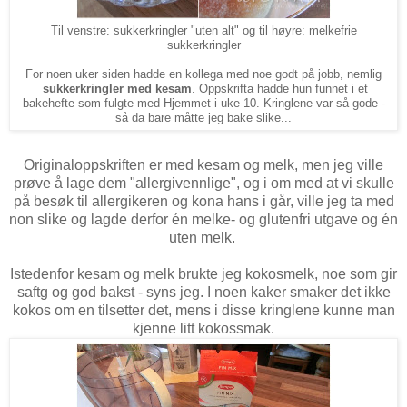
Til venstre: sukkerkringler "uten alt" og til høyre: melkefrie
sukkerkringler
For noen uker siden hadde en kollega med noe godt på jobb, nemlig
sukkerkringler med kesam
.
Oppskrifta hadde hun funnet i et
bakehefte som fulgte med Hjemmet i uke 10. Kringlene var så gode -
så da bare måtte jeg bake slike...
Originaloppskriften er med kesam og melk, men jeg ville
prøve å lage dem "allergivennlige", og i om med at vi skulle
på besøk til allergikeren og kona hans i går, ville jeg ta med
non slike og lagde derfor én melke- og glutenfri utgave og én
uten melk.
Istedenfor kesam og melk brukte jeg kokosmelk, noe som gir
saftg og god bakst - syns jeg. I noen kaker smaker det ikke
kokos om en tilsetter det, mens i disse kringlene kunne man
kjenne litt kokossmak.