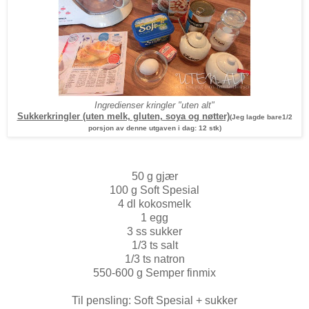
Ingredienser kringler "uten alt"
Sukkerkringler (uten melk, gluten, soya og nøtter)
(Jeg lagde bare1/2
porsjon av denne utgaven i dag: 12 stk)
50 g gjær
100 g Soft Spesial
4 dl kokosmelk
1 egg
3 ss sukker
1/3 ts salt
1/3 ts natron
550-600 g Semper finmix
Til pensling: Soft Spesial + sukker