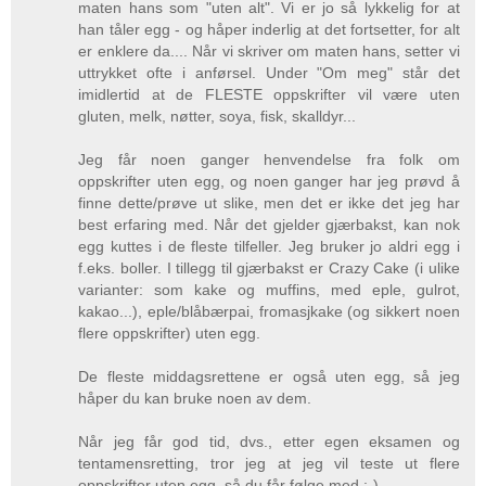
maten hans som "uten alt". Vi er jo så lykkelig for at
han tåler egg - og håper inderlig at det fortsetter, for alt
er enklere da.... Når vi skriver om maten hans, setter vi
uttrykket ofte i anførsel. Under "Om meg" står det
imidlertid at de FLESTE oppskrifter vil være uten
gluten, melk, nøtter, soya, fisk, skalldyr...
Jeg får noen ganger henvendelse fra folk om
oppskrifter uten egg, og noen ganger har jeg prøvd å
finne dette/prøve ut slike, men det er ikke det jeg har
best erfaring med. Når det gjelder gjærbakst, kan nok
egg kuttes i de fleste tilfeller. Jeg bruker jo aldri egg i
f.eks. boller. I tillegg til gjærbakst er Crazy Cake (i ulike
varianter: som kake og muffins, med eple, gulrot,
kakao...), eple/blåbærpai, fromasjkake (og sikkert noen
flere oppskrifter) uten egg.
De fleste middagsrettene er også uten egg, så jeg
håper du kan bruke noen av dem.
Når jeg får god tid, dvs., etter egen eksamen og
tentamensretting, tror jeg at jeg vil teste ut flere
oppskrifter uten egg, så du får følge med :-)