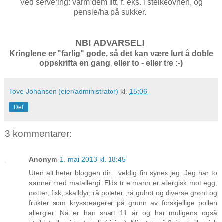
Ved servering: varm dem litt, f. eks. i steikeovnen, og
pensle/ha på sukker.
NB! ADVARSEL!
Kringlene er "farlig" gode, så det kan være lurt å doble
oppskrifta en gang, eller to - eller tre :-)
Tove Johansen (eier/administrator)
kl.
15:06
Del
3 kommentarer:
Anonym
1. mai 2013 kl. 18:45
Uten alt heter bloggen din.. veldig fin synes jeg. Jeg har to
sønner med matallergi. Elds tr e mann er allergisk mot egg,
nøtter, fisk, skalldyr, rå poteter ,rå gulrot og diverse grønt og
frukter som kryssreagerer på grunn av forskjellige pollen
allergier. Nå er han snart 11 år og har muligens også