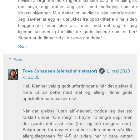
utviklet allergi mot melk ( igjen). Minsten på 3 år er allergisk
mot soya, egg, nøtter. Jeg sliter med matlaging som du
sikkert skjønner. Min datter er heldigvis ikke matallergiker.
Jeg savner at egg er utelukket fra oposkriftene dine siden
bloggen din heter uten alt... men med det sagt er jeg
kjempe takknemlig for alke de gode tipsene som er her!
Supert at du finner tid til å skrive om dette!
Svar
Svar
Tove Johansen (eier/administrator)
1. mai 2013
kl. 21:35
Hei. Kjenner veldig godt utfordringene når det gjelder å
finne ut av dette med mat og allergi, finne gode
oppskrifter som passer osv...
Når det gjelder "uten alt"-navnet, trodde jeg det sto
forklart under "Om meg" til høyre litt lengre opp, men
det gjorde det visst ikke (tror jeg må redigere den).
Bakgrunnen for navnet er at helt siden sønnen vår fikk
allergidiagnosen for 4-5 år siden, har vi bare omtalt