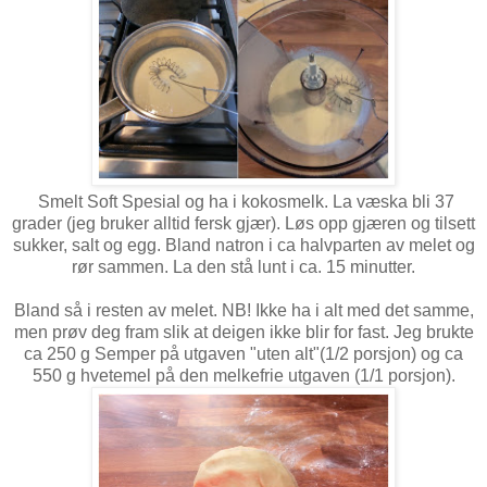
Smelt Soft Spesial og ha i kokosmelk. La væska bli 37
grader (jeg bruker alltid fersk gjær). Løs opp gjæren og tilsett
sukker, salt og egg. Bland natron i ca halvparten av melet og
rør sammen. La den stå lunt i ca. 15 minutter.
Bland så i resten av melet. NB! Ikke ha i alt med det samme,
men prøv deg fram slik at deigen ikke blir for fast. Jeg brukte
ca 250 g Semper på utgaven "uten alt"(1/2 porsjon) og ca
550 g hvetemel på den melkefrie utgaven (1/1 porsjon).