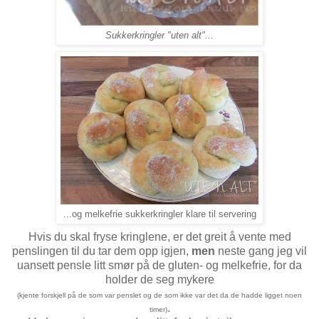
Sukkerkringler "uten alt"...
...og melkefrie sukkerkringler klare til servering
Hvis du skal fryse kringlene, er det greit å vente med
penslingen til du tar dem opp igjen,
men
neste gang jeg vil
uansett pensle litt smør på de gluten- og melkefrie, for da
holder de seg mykere
(kjente forskjell på de som var penslet og de som ikke var det da de hadde ligget noen
.
timer)