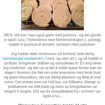
MEN: slik kan man også gjøre med pavlova - og det gjorde
vi også i jula. I forbindelse med familieselskapet 2. juledag,
hadde vi pavlova til dessert, sammen med julekaker.
Jeg hadde stekt minibunner på forhånd, kokt deilig
hjemmelagd vaniljekrem
("med- og uten alt"), og så hadde vi
jordbær, bringebær, blåbær og ripssyltetøy til. Én ting lærte
jeg imidlertid - og det var at det å måtte kjøpe ferske bær tre
dager i forveien (de fikk inn siste leveranse med fersk frukt
og grønt lillejuaften), det var dårlig økonomi og førte til mye
svinn. Det eneste som var helt bra, var blåbæra. Mange av
jordbærene var blitt bløte og noen av bringebærne var
begynt å mugne. Det var da ripssyltetøyet fra i sommer var
kjekt å ha...