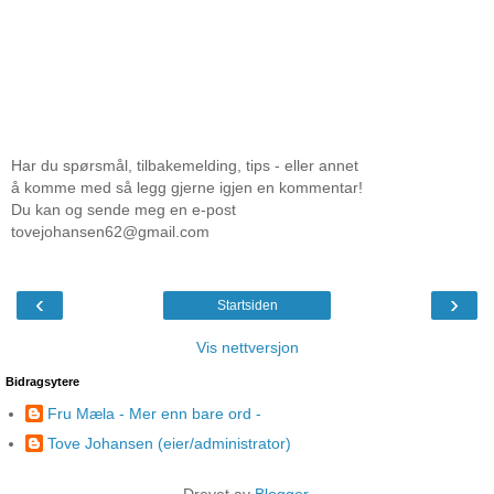
Har du spørsmål, tilbakemelding, tips - eller annet
å komme med så legg gjerne igjen en kommentar!
Du kan og sende meg en e-post
tovejohansen62@gmail.com
‹
›
Startsiden
Vis nettversjon
Bidragsytere
Fru Mæla - Mer enn bare ord -
Tove Johansen (eier/administrator)
Drevet av
Blogger
.