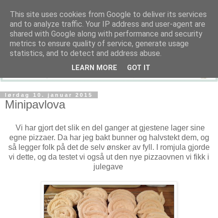
This site uses cookies from Google to deliver its services
and to analyze traffic. Your IP address and user-agent are
shared with Google along with performance and security
metrics to ensure quality of service, generate usage
statistics, and to detect and address abuse.
LEARN MORE
GOT IT
lørdag 10. januar 2015
Minipavlova
Vi har gjort det slik en del ganger at gjestene lager sine
egne pizzaer. Da har jeg bakt bunner og halvstekt dem, og
så legger folk på det de selv ønsker av fyll. I romjula gjorde
vi dette, og da testet vi også ut den nye pizzaovnen vi fikk i
julegave