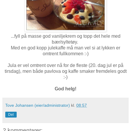
...fyll på masse god vaniljekrem og topp det hele med
bær/syltetøy.
Med en god kopp julekaffe må man vel si at lykken er
omtrent fullkommen :-)
Jula er vel omtrent over nå for de fleste (20. dag jul er på
tirsdag), men både pavlova og kaffe smaker fremdeles godt
:-)
God helg!
Tove Johansen (eier/administrator)
kl.
08:57
Del
2 kommentarer: