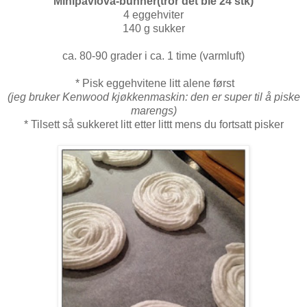
Minipavlova-bunner(tror det ble 24 stk)
4 eggehviter
140 g sukker
ca. 80-90 grader i ca. 1 time (varmluft)
* Pisk eggehvitene litt alene først
(jeg bruker Kenwood kjøkkenmaskin: den er super til å piske
marengs)
* Tilsett så sukkeret litt etter littt mens du fortsatt pisker