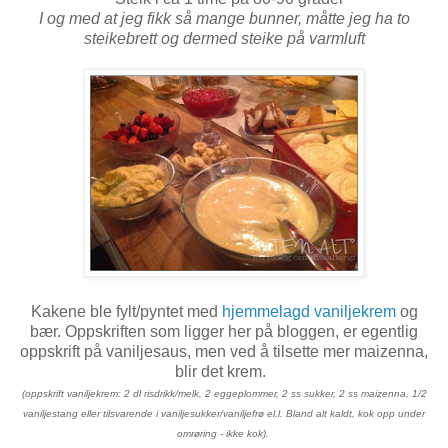
I og med at jeg fikk så mange bunner, måtte jeg ha to
steikebrett og dermed steike på varmluft
Kakene ble fylt/pyntet med
hjemmelagd vaniljekrem
og
bær. Oppskriften som ligger her på bloggen, er egentlig
oppskrift på vaniljesaus, men ved å tilsette mer maizenna,
blir det krem.
(oppskrift vaniljekrem: 2 dl risdrikk/melk, 2 eggeplommer, 2 ss sukker, 2 ss maizenna, 1/2
vaniljestang eller tilsvarende i vaniljesukker/vaniljefrø el.l. Bland alt kaldt, kok opp under
omrøring - ikke kok).