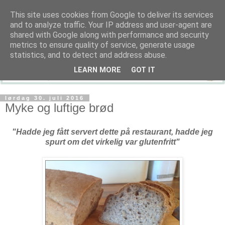
This site uses cookies from Google to deliver its services
and to analyze traffic. Your IP address and user-agent are
shared with Google along with performance and security
metrics to ensure quality of service, generate usage
statistics, and to detect and address abuse.
LEARN MORE
GOT IT
lørdag 30. juli 2016
Myke og luftige brød
"Hadde jeg fått servert dette på restaurant, hadde jeg
spurt om det virkelig var glutenfritt"