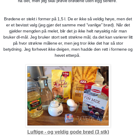
ha det, men jeg skal prøve brødene uten egg senere.
Brødene er stekt i former på 1,5 l. De er ikke så veldig høye, men det
er et bevisst valg (jeg gjør det samme med "vanlige" brød). Når det
gjelder mengden på melet, blir det jo ikke helt nøyaktig når man
bruker dl-mål. Jeg bruker stort sett strøkne mål, da det kan varierer litt
på hvor strøkne målene er, men jeg tror ikke det har så stor
betydning. Jeg forhevet ikke deigen, men hadde den rett i formene og
hevet etterpå.
Luftige - og veldig gode brød (3 stk)