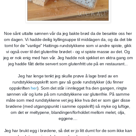
Noe sånt uttalte sønnen vår da jeg bakte brød da de besøkte oss her
om dagen. Vi hadde deilig kyllingsuppe til middagen da, og da det ble
tomt for de "vanlige" Hattings-rundstykkene som vi andre spiste, gikk
vi også over til det glutenfrie brødet - og vi spiste masse av det. Og
jeg er nok enig med han vår. Jeg hadde nok sjekket en ektra gang om
jeg hadde fått dette servert som glutenfritt ute på en restaurant...
Jeg har lenge tenkt jeg skulle prøve å lage brød av en
rundstykkeoppskrift som gav så gode rundstykker (du finner
oppskriften
her
). Som det står i innlegget fra den gangen, ringte
sønnen vår og lurte på om rundstykkene var glutenfrie. På samme
måte som med rundstykkene vet jeg ikke hva det er som gjør disse
brødene (med utgangspunkt i samme oppskrift) så myke og luftige,
om det er meltypene, blandingen/forholdet mellom melet, olja,
eggene....
Jeg har brukt egg i brødene, så det er jo litt dumt for de som ikke kan