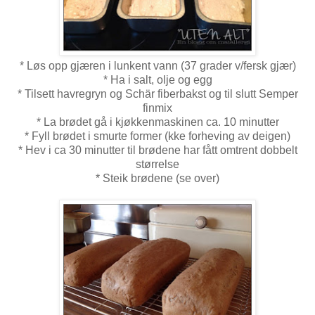
* Løs opp gjæren i lunkent vann (37 grader v/fersk gjær)
* Ha i salt, olje og egg
* Tilsett havregryn og Schär fiberbakst og til slutt Semper
finmix
* La brødet gå i kjøkkenmaskinen ca. 10 minutter
* Fyll brødet i smurte former (kke forheving av deigen)
* Hev i ca 30 minutter til brødene har fått omtrent dobbelt
størrelse
* Steik brødene (se over)