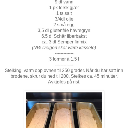
9 dl vann
1 pk fersk gjær
1 ts salt
3/4dl olje
2 små egg
3,5 dl glutenfrie havregryn
6,5 dl Schär fiberbakst
ca. 3 dl Semper finmix
(NB! Deigen skal være klissete)
-------------
3 former á 1,5 l
-------------
Steiking: varm opp ovnen til 250 grader. Når du har satt inn
brødene, skrur du ned til 200. Steikes ca, 45 minutter.
Avkjøles på rist.