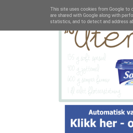
This site uses cookies from Google to de
are shared with Google along with perfo
statistics, and to detect and address a