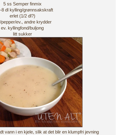
5 ss Semper finmix
6-8 dl kylling/grønnsakskraft
erlet (1/2 dl?)
t/pepper/ev., andre krydder
ev. kyllingfond/buljong
litt sukker
vann i en kjele, slik at det blir en klumpfri jevning