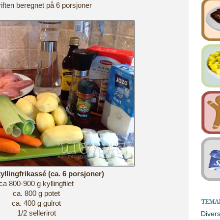
iften beregnet på 6 porsjoner
kyllingfrikassé (ca. 6 porsjoner)
ca 800-900 g kyllingfilet
ca. 800 g potet
TEMA
ca. 400 g gulrot
1/2 sellerirot
Diver