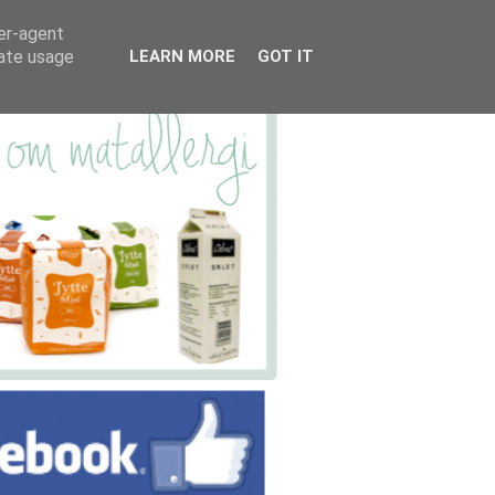
ser-agent
rate usage
LEARN MORE
GOT IT