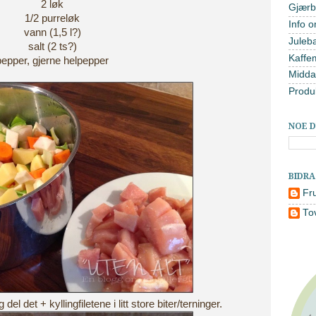
2 løk
Gjærb
1/2 purreløk
Info o
vann (1,5 l?)
Juleb
salt (2 ts?)
Kaffe
pepper, gjerne helpepper
Midda
Produ
NOE D
BIDR
Fr
To
el det + kyllingfiletene i litt store biter/terninger.