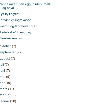
Pannekaker uten egg, gluten, melk
og soya
ylt kyllingfilet
Lettvint kyllingfrikassé
Knafritt og langhevet brød
"Potetkake" til middag
Kikerter-snacks
oktober
(7)
september
(7)
august
(7)
juli
(7)
juni
(7)
mai
(9)
april
(9)
mars
(11)
februar
(8)
januar
(10)