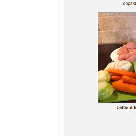
oppskr
Lettvint 