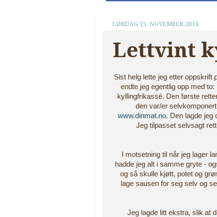
LØRDAG 15. NOVEMBER 2014
Lettvint k
Sist helg lette jeg etter oppskri
endte jeg egentlig opp med to
kyllingfrikassé. Den første rett
den var/er selvkomponert, 
www.dinmat.no
. Den lagde jeg
Jeg tilpasset selvsagt rett
I motsetning til når jeg lager
hadde jeg alt i samme gryte - ogs
og så skulle kjøtt, potet og gr
lage sausen for seg selv og se
Jeg lagde litt ekstra, slik 