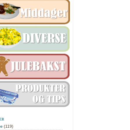
ER
se
(119)