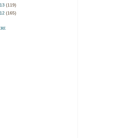
013
(119)
012
(165)
ERE