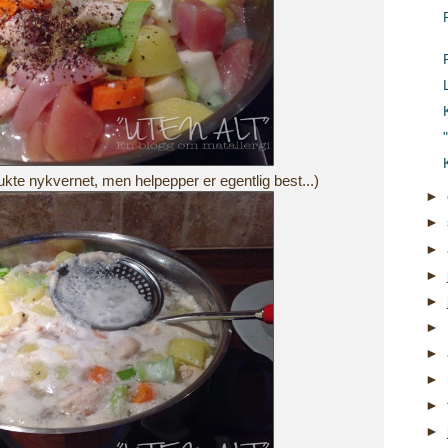
F
rukte nykvernet, men helpepper er egentlig best...)
►
►
►
►
►
►
►
►
►
►