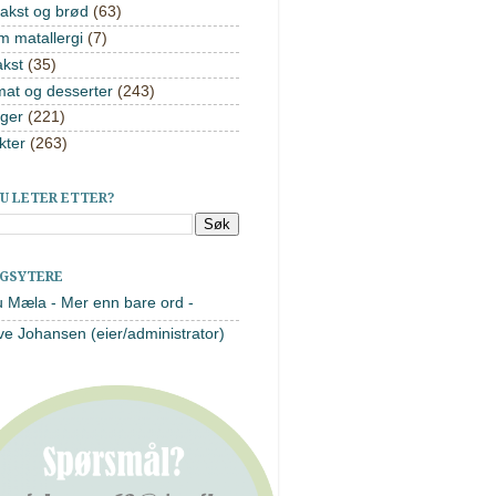
akst og brød
(63)
m matallergi
(7)
akst
(35)
mat og desserter
(243)
ger
(221)
kter
(263)
U LETER ETTER?
AGSYTERE
u Mæla - Mer enn bare ord -
ve Johansen (eier/administrator)