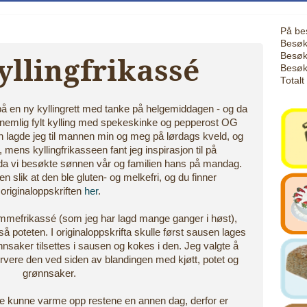
På be
Besøk
Besøk
yllingfrikassé
Besøk
Totalt
ft på en ny kyllingrett med tanke på helgemiddagen - og da
: nemlig fylt kylling med spekeskinke og pepperost OG
en lagde jeg til mannen min og meg på lørdags kveld, og
mens kyllingfrikasseen fant jeg inspirasjon til på
 da vi besøkte sønnen vår og familien hans på mandag.
en slik at den ble gluten- og melkefri, og du finner
originaloppskriften
her
.
 lammefrikassé (som jeg har lagd mange ganger i høst),
å poteten. I originaloppskrifta skulle først sausen lages
ønnsaker tilsettes i sausen og kokes i den. Jeg valgte å
rvere den ved siden av blandingen med kjøtt, potet og
grønnsaker.
at de kunne varme opp restene en annen dag, derfor er