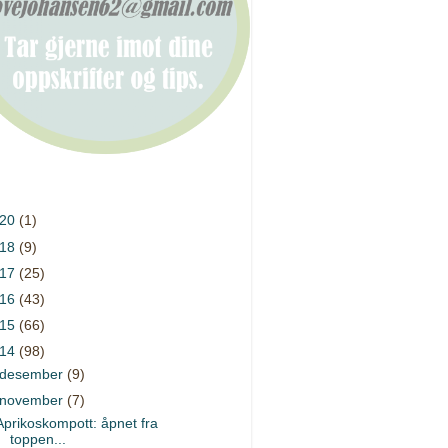
020
(1)
018
(9)
017
(25)
016
(43)
015
(66)
014
(98)
desember
(9)
november
(7)
Aprikoskompott: åpnet fra
toppen...