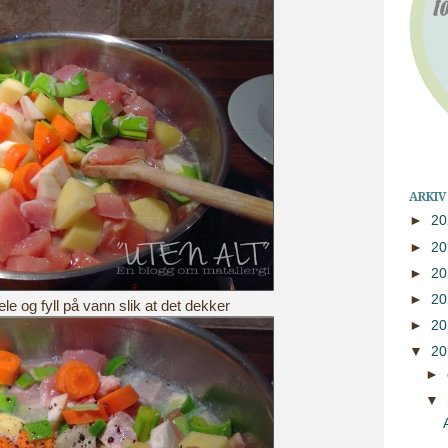
ARKIV
►
2
►
2
►
2
►
2
jele og fyll på vann slik at det dekker
►
2
▼
2
►
▼