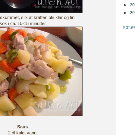
►
2
►
2
skummet, slik at kraften blir klar og fin
Kok i ca. 10-15 minutter
FØLG
Saus
2 dl kaldt vann