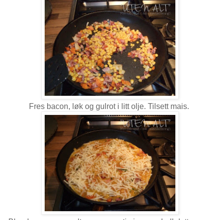
Fres bacon, løk og gulrot i litt olje. Tilsett mais.