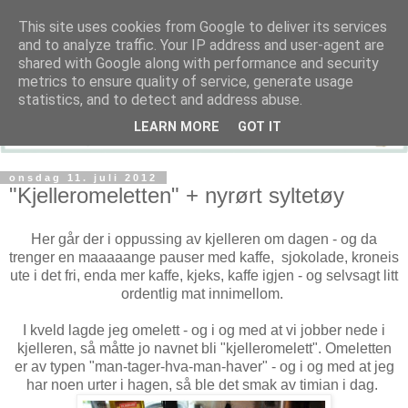
This site uses cookies from Google to deliver its services
and to analyze traffic. Your IP address and user-agent are
shared with Google along with performance and security
metrics to ensure quality of service, generate usage
statistics, and to detect and address abuse.
LEARN MORE
GOT IT
onsdag 11. juli 2012
"Kjelleromeletten" + nyrørt syltetøy
Her går der i oppussing av kjelleren om dagen - og da
trenger en maaaaange pauser med kaffe, sjokolade, kroneis
ute i det fri, enda mer kaffe, kjeks, kaffe igjen - og selvsagt litt
ordentlig mat innimellom.
I kveld lagde jeg omelett - og i og med at vi jobber nede i
kjelleren, så måtte jo navnet bli "kjelleromelett". Omeletten
er av typen "man-tager-hva-man-haver" - og i og med at jeg
har noen urter i hagen, så ble det smak av timian i dag.