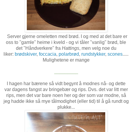
Server gjerne omeletten med brød. I og med at det bare er
oss to "gamle" heime i kveld - og vi tåler "vanlig" brød, ble
det "Håndverkere" fra
Hattings
, men velg noe du
liker:
brødskiver
,
foccacia
,
polarbrød
,
rundstykker
,
scones
.....
Mulighetene er mange
_________
I hagen har bærene så vidt begynt å modnes nå- og dette
var dagens fangst av bringebær og rips. Dvs. det var litt mer
rips, men det var bare noen her og der som var modne, så
jeg hadde ikke så mye tålmodighet (eller tid) til å gå rundt og
plukke...