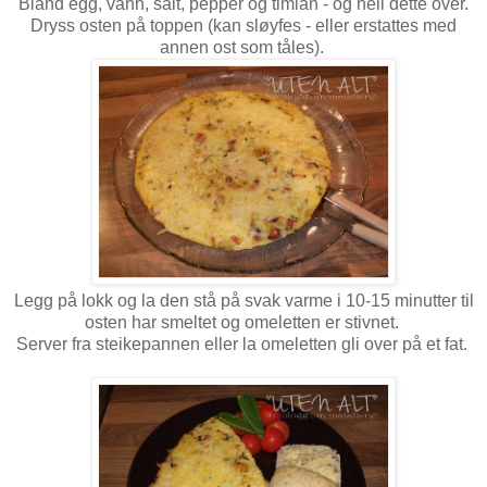
Bland egg, vann, salt, pepper og timian - og hell dette over.
Dryss osten på toppen (kan sløyfes - eller erstattes med
annen ost som tåles).
Legg på lokk og la den stå på svak varme i 10-15 minutter til
osten har smeltet og omeletten er stivnet.
Server fra steikepannen eller la omeletten gli over på et fat.