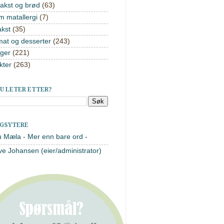
akst og brød
(63)
m matallergi
(7)
akst
(35)
mat og desserter
(243)
ger
(221)
kter
(263)
U LETER ETTER?
AGSYTERE
u Mæla - Mer enn bare ord -
ve Johansen (eier/administrator)