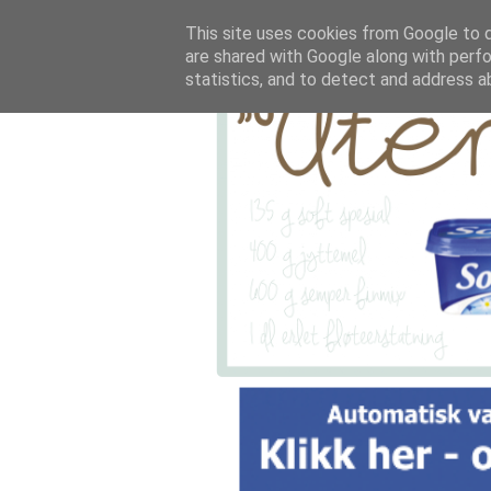
This site uses cookies from Google to de
are shared with Google along with perfo
statistics, and to detect and address a