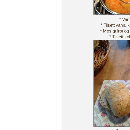
* Varm
* Tilsett vann, 
* Mos gulrot og
* Tilsett 