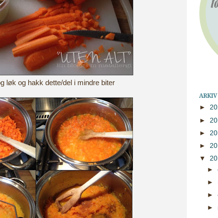
og løk og hakk dette/del i mindre biter
ARKIV
►
2
►
2
►
2
►
2
▼
2
►
►
►
►