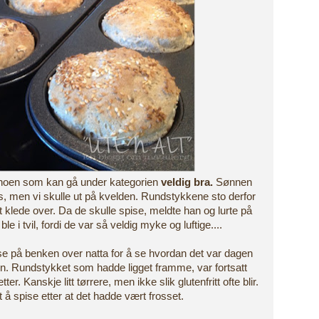
g noen som kan gå under kategorien
veldig bra.
Sønnen
oss, men vi skulle ut på kvelden. Rundstykkene sto derfor
 klede over. Da de skulle spise, meldte han og lurte på
le i tvil, fordi de var så veldig myke og luftige....
ose på benken over natta for å se hvordan det var dagen
ten. Rundstykket som hadde ligget framme, var fortsatt
er. Kanskje litt tørrere, men ikke slik glutenfritt ofte blir.
t å spise etter at det hadde vært frosset.