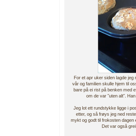
For et apr uker siden lagde je
vår og familien skulle hjem til 
bare på ei rist på benken med et
om de var "uten alt". Han b
Jeg lot ett rundstykke ligge i p
etter, og så frøys jeg ned res
mykt og godt til frokosten dagen ett
Det var også grei