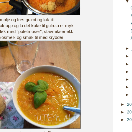
▼
 olje og fres gulrot og løk litt
kok opp og la det koke til gulrota er myk
 løk med "potetmoser", stavmikser el.l.
kokosmelk og smak til med krydder
►
►
►
►
►
►
►
►
2
►
2
►
2