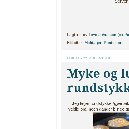
Server
Lagt inn av
Tove Johansen (eier/a
Etiketter:
Middager
,
Produkter
LØRDAG 22. AUGUST 2015
Myke og l
rundstyk
Jeg lager rundstykker/gjærbakst
veldig bra, noen ganger blir de 