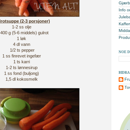
Gjærb
Info o
Juleb
rotsuppe (2-3 porsjoner)
Kaffe
1-2 ss olje
Midda
 400 g (5-6 middels) gulrot
Produ
1 løk
4 dl vann
1/2 ts pepper
NOE D
1 ss finrevet ingefær
1 ts karri
1-2 ts lønnesirup
BIDR
1 ss fond (buljong)
1,5 dl kokosmelk
Fr
To