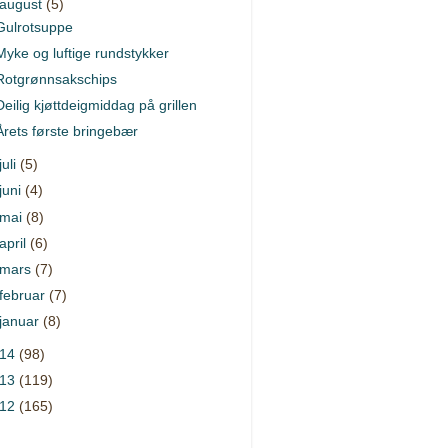
august
(5)
Gulrotsuppe
Myke og luftige rundstykker
Rotgrønnsakschips
Deilig kjøttdeigmiddag på grillen
Årets første bringebær
juli
(5)
juni
(4)
mai
(8)
april
(6)
mars
(7)
februar
(7)
januar
(8)
014
(98)
013
(119)
012
(165)