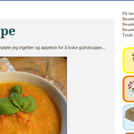
På be
Besøk
Besøk
ppe
Besøk
Totalt
øpte jeg ingefær og appelsin for å koke gulrotsuppe...