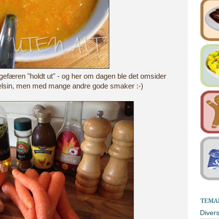
gefæren "holdt ut" - og her om dagen ble det omsider
pelsin, men med mange andre gode smaker :-)
TEMA
Diver