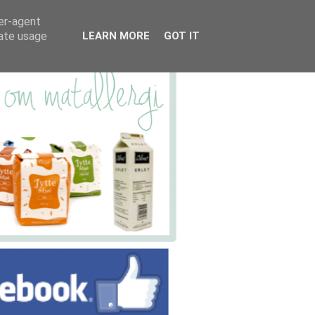
ser-agent
rate usage
LEARN MORE
GOT IT