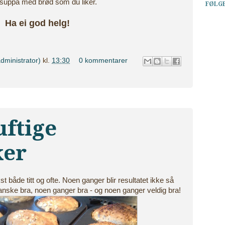
 suppa med brød som du liker.
FØLG
Ha ei god helg!
dministrator)
kl.
13:30
0 kommentarer
uftige
ker
 både titt og ofte. Noen ganger blir resultatet ikke så
ganske bra, noen ganger bra - og noen ganger veldig bra!