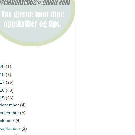
020
(1)
018
(9)
017
(25)
016
(43)
015
(66)
desember
(4)
november
(5)
oktober
(4)
september
(3)