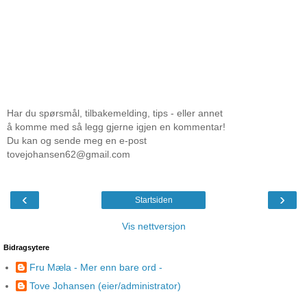
Har du spørsmål, tilbakemelding, tips - eller annet
å komme med så legg gjerne igjen en kommentar!
Du kan og sende meg en e-post
tovejohansen62@gmail.com
‹
›
Startsiden
Vis nettversjon
Bidragsytere
Fru Mæla - Mer enn bare ord -
Tove Johansen (eier/administrator)