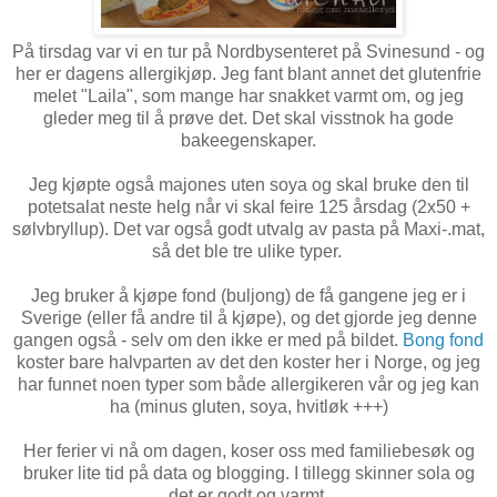
På tirsdag var vi en tur på Nordbysenteret på Svinesund - og
her er dagens allergikjøp. Jeg fant blant annet det glutenfrie
melet "Laila", som mange har snakket varmt om, og jeg
gleder meg til å prøve det. Det skal visstnok ha gode
bakeegenskaper.
Jeg kjøpte også majones uten soya og skal bruke den til
potetsalat neste helg når vi skal feire 125 årsdag (2x50 +
sølvbryllup). Det var også godt utvalg av pasta på Maxi-.mat,
så det ble tre ulike typer.
Jeg bruker å kjøpe fond (buljong) de få gangene jeg er i
Sverige (eller få andre til å kjøpe), og det gjorde jeg denne
gangen også - selv om den ikke er med på bildet.
Bong fond
koster bare halvparten av det den koster her i Norge, og jeg
har funnet noen typer som både allergikeren vår og jeg kan
ha (minus gluten, soya, hvitløk +++)
Her ferier vi nå om dagen, koser oss med familiebesøk og
bruker lite tid på data og blogging. I tillegg skinner sola og
det er godt og varmt.