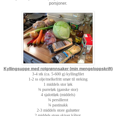
porsjoner.
Kyllingsuppe med rotgrønnsaker (min menge/oppskrift)
3-4 stk (ca. 5-600 g) kyllingfilet
1-2 ss olje/melkefritt smør til steking
1 middels stor løk
¾ purreløk (ganske stor)
4 sjalottløk (middels)
¾ persillerot
¾ pastinakk
2-3 middels store gulrøtter
2 middels store skiver kålrot