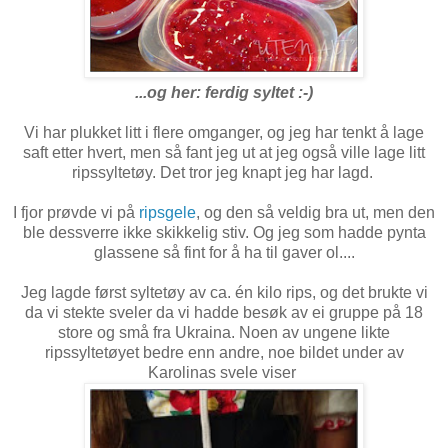
...og her: ferdig syltet :-)
Vi har plukket litt i flere omganger, og jeg har tenkt å lage
saft etter hvert, men så fant jeg ut at jeg også ville lage litt
ripssyltetøy. Det tror jeg knapt jeg har lagd.
I fjor prøvde vi på
ripsgele
, og den så veldig bra ut, men den
ble dessverre ikke skikkelig stiv. Og jeg som hadde pynta
glassene så fint for å ha til gaver ol....
Jeg lagde først syltetøy av ca. én kilo rips, og det brukte vi
da vi stekte sveler da vi hadde besøk av ei gruppe på 18
store og små fra Ukraina. Noen av ungene likte
ripssyltetøyet bedre enn andre, noe bildet under av
Karolinas svele viser