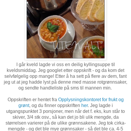
I går kveld lagde vi oss en deilig kyllingsuppe til
kveldsmiddag. Jeg googlet etter oppskrift - og da kom det
selvfølgelig opp mange! Etter å ha sett på flere av dem, fant
jeg ut at jeg hadde lyst på denne med masse rotgrønnsaker,
og sendte handleliste på sms til mannen min.
Oppskriften er hentet fra
Opplysningskontoret for frukt og
grønt
, og du finner oppskriften
her
. Jeg lagde i
utgangspunktet 3 porsjoner, men når det f. eks, kun står to
skiver, 3/4 stk osv., så kan det jo bli ulik mengde, da
størrelsen varierer på de ulike grønnsakene. Jeg tok cirka-
mengde - og det ble mye grønnsaker - så det ble ca. 4-5