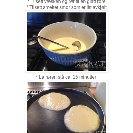
* Tilsett væsken og rør til en glatt røre
* Tilsett smeltet smør som er litt avkjølt
* La røren stå ca. 15 minutter