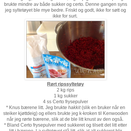
brukte mindre av både sukker og certo. Denne gangen syns
jeg syltetøyet ble mye bedre. Friskt og godt, ikke for søtt og
ikke for surt.
Rørt ripssyltetøy
2 kg rips
1 kg sukker
4 ss Certo frysepulver
* Knus bærene litt. Jeg brukte
hakkit
(slik en bruker når en
steiker kjøttdeig) og ellers brukte jeg k-kroken til Kenwooden
når jeg rørte bærene, slik at de ble litt knust av den også.
* Bland Certo frysepulver med sukkeret og tilsett det litt etter
litt i bærene. La syltetøyet stå litt, slik at alt sukkeret blir