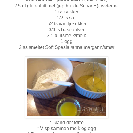
2,5 dl glutenfritt mel (jeg brukte Schär B)/hvetemel
1 ss sukker
1/2 ts salt
1/2 ts vaniljesukker
3/4 ts bakepulver
2,5 dl rismelk/melk
1 egg
2 ss smeltet Soft Spesial/anna margarin/smør
* Bland det tørre
* Visp sammen melk og egg