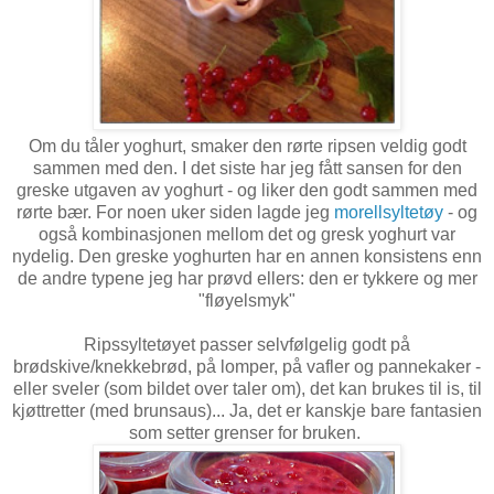
Om du tåler yoghurt, smaker den rørte ripsen veldig godt
sammen med den. I det siste har jeg fått sansen for den
greske utgaven av yoghurt - og liker den godt sammen med
rørte bær. For noen uker siden lagde jeg
morellsyltetøy
- og
også kombinasjonen mellom det og gresk yoghurt var
nydelig. Den greske yoghurten har en annen konsistens enn
de andre typene jeg har prøvd ellers: den er tykkere og mer
"fløyelsmyk"
Ripssyltetøyet passer selvfølgelig godt på
brødskive/knekkebrød, på lomper, på vafler og pannekaker -
eller sveler (som bildet over taler om), det kan brukes til is, til
kjøttretter (med brunsaus)... Ja, det er kanskje bare fantasien
som setter grenser for bruken.