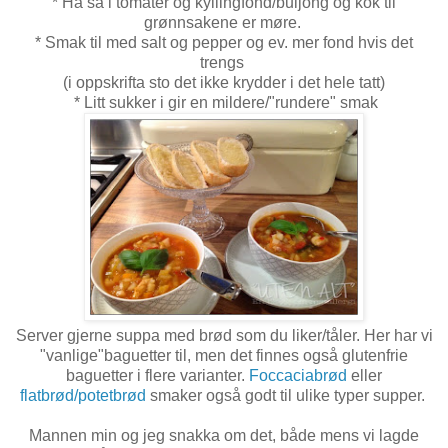
* Ha så i tomater og kyllingfond/buljong og kok til
grønnsakene er møre.
* Smak til med salt og pepper og ev. mer fond hvis det
trengs
(i oppskrifta sto det ikke krydder i det hele tatt)
* Litt sukker i gir en mildere/"rundere" smak
Server gjerne suppa med brød som du liker/tåler. Her har vi
"vanlige"baguetter til, men det finnes også glutenfrie
baguetter i flere varianter.
Foccaciabrød
eller
flatbrød/potetbrød
smaker også godt til ulike typer supper.
Mannen min og jeg snakka om det, både mens vi lagde