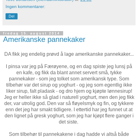
Ingen kommentarer:
Del
fredag 15. august 2014
Amerikanske pannekaker
DA fikk jeg endelig prøvd å lage amerikanske pannekaker...
I pinsa var jeg på Færøyene, og en dag spiste jeg lunsj på
en kafe, og fikk da blant annet servert små, tykke
pannekaker - som jeg tolket som amerikansk type. Som
tilbehør var det sirup og yoghurt - og jeg som egentlig ikke
liker sirup, falt pladask - og dro hjem og kjøpte lønnesirup!
Jeg er heller ikke så glad i naturell yoghurt, men den jeg fikk
der, var utrolig god. Den var så fløyelsmyk og fin, og tykkere
enn det jeg har smakt tidligere. I ettertid har jeg funnet ut at
den lignet på gresk yoghurt, som jeg har kjøpt flere ganger i
det siste.
Som tilbehør til pannekakene i dag hadde vi altså både