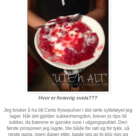
Hvor er forøvrig svela???
Jeg bruker å ha litt Certo frysepulver i det rørte syltetøyet jeg
lager. Når det gjelder sukkermengden, krever jo rips litt
sukker, da bærene er ganske sure i utgangspuktet. Den
første prosjonen jeg lagde, ble både for søt og for tykk, så
neste gang, noen dager etter, lagde jeg av to kilo rips og