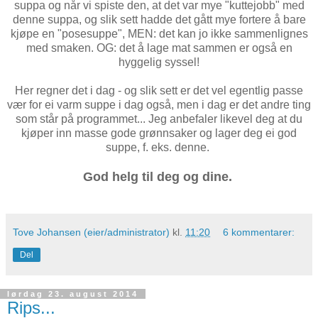
suppa og når vi spiste den, at det var mye "kuttejobb" med
denne suppa, og slik sett hadde det gått mye fortere å bare
kjøpe en "posesuppe", MEN: det kan jo ikke sammenlignes
med smaken. OG: det å lage mat sammen er også en
hyggelig syssel!
Her regner det i dag - og slik sett er det vel egentlig passe
vær for ei varm suppe i dag også, men i dag er det andre ting
som står på programmet... Jeg anbefaler likevel deg at du
kjøper inn masse gode grønnsaker og lager deg ei god
suppe, f. eks. denne.
God helg til deg og dine.
Tove Johansen (eier/administrator)
kl.
11:20
6 kommentarer:
Del
lørdag 23. august 2014
Rips...