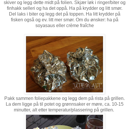
skiver og legg dette midt på folien. Skjær løk i ringer/biter og
finhakk selleri og ha det oppå. Ha på krydder og litt smør.
Del laks i biter og legg det på toppen. Ha litt krydder på
fisken også og ev. litt mer smør. Om du ønsker: ha på
soyasaus eller crème fraîche
Pakk sammen foliepakkene og legg dem på rista på grillen.
La dem ligge på til potet og grønnsaker er møre, ca. 10-15
minutter, alt etter temperatur/plassering på grillen.