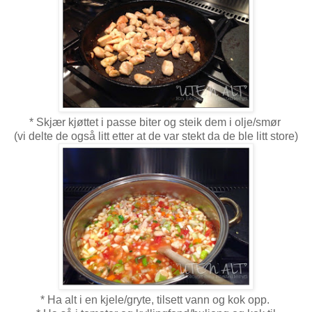
* Skjær kjøttet i passe biter og steik dem i olje/smør
(vi delte de også litt etter at de var stekt da de ble litt store)
* Ha alt i en kjele/gryte, tilsett vann og kok opp.