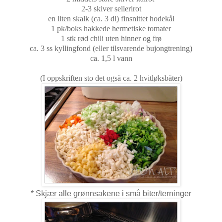
2-3 skiver sellerirot
en liten skalk (ca. 3 dl) finsnittet hodekål
1 pk/boks hakkede hermetiske tomater
1 stk rød chili uten hinner og frø
ca. 3 ss kyllingfond (eller tilsvarende bujongtrening)
ca. 1,5 l vann
(I oppskriften sto det også ca. 2 hvitløksbåter)
* Skjær alle grønnsakene i små biter/terninger