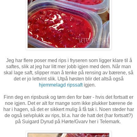
Jeg har flere poser med rips i fryseren som ligger klare til å
saftes, slik at jeg har litt mer jobb igjen med dem. Når man
skal lage saft, slipper man å tenke på rensing av bærene, så
det er jo lettvint slik. Utpå høsten blir det altså også
hjemmelagd ripssaft
igjen.
Finn deg en ripsbusk og tøm den for bær - hvis det fortsatt er
noe igjen. Det er alt for mange som ikke plukker bærene de
har i hagen, så det er sikkert mulig å få tak i. Noen steder har
de også selvplukk av rips, bl.a. har de hatt det (har fortsatt?)
på Suigard Dyrud på Hørte/Gvarv her i Telemark.