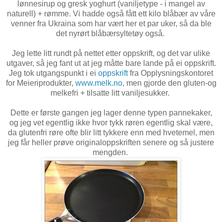
lønnesirup og gresk yoghurt (vaniljetype - i mangel av
naturell) + rømme. Vi hadde også fått ett kilo blåbær av våre
venner fra Ukraina som har vært her et par uker, så da ble
det nyrørt blåbærsyltetøy også.
Jeg lette litt rundt på nettet etter oppskrift, og det var ulike
utgaver, så jeg fant ut at jeg måtte bare lande på ei oppskrift.
Jeg tok utgangspunkt i ei
oppskrift
fra Opplysningskontoret
for Meieriprodukter,
www.melk.no
, men gjorde den gluten-og
melkefri + tilsatte litt vaniljesukker.
Dette er første gangen jeg lager denne typen pannekaker,
og jeg vet egentlig ikke hvor tykk røren egentlig skal være,
da glutenfri røre ofte blir litt tykkere enn med hvetemel, men
jeg får heller prøve originaloppskriften senere og så justere
mengden.