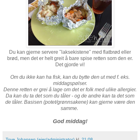
Du kan gjerne servere "laksekistene" med flatbrød eller
brød, men det er helt greit å bare spise retten som den er.
Det gjorde vi!
Om du ikke kan ha fisk, kan du bytte den ut med f. eks.
middagspølser.
Denne retten er grei å lage om det er folk med ulike allergier.
Da kan du ta det som du tåler - og de andre kan ta det som
de tåler. Basisen (potet/grønnsakene) kan gjerne være den
samme.
God middag!
Tove Johansen (eier/administrator)
kl.
21:08