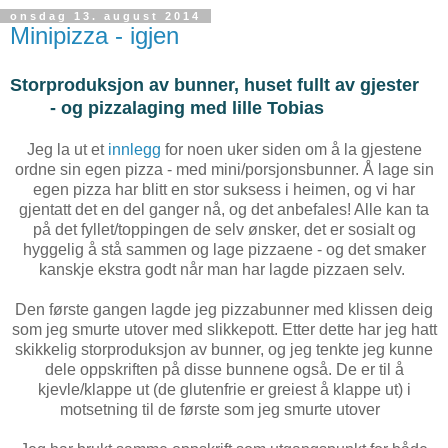
onsdag 13. august 2014
Minipizza - igjen
Storproduksjon av bunner, huset fullt av gjester
- og pizzalaging med lille Tobias
Jeg la ut et
innlegg
for noen uker siden om å la gjestene
ordne sin egen pizza - med mini/porsjonsbunner. Å lage sin
egen pizza har blitt en stor suksess i heimen, og vi har
gjentatt det en del ganger nå, og det anbefales! Alle kan ta
på det fyllet/toppingen de selv ønsker, det er sosialt og
hyggelig å stå sammen og lage pizzaene - og det smaker
kanskje ekstra godt når man har lagde pizzaen selv.
Den første gangen lagde jeg pizzabunner med klissen deig
som jeg smurte utover med slikkepott. Etter dette har jeg hatt
skikkelig storproduksjon av bunner, og jeg tenkte jeg kunne
dele oppskriften på disse bunnene også. De er til å
kjevle/klappe ut (de glutenfrie er greiest å klappe ut) i
motsetning til de første som jeg smurte utover