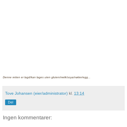
Denne retten er lagd/kan lages uten gluten/melk/soya/nøtter/egg...
Tove Johansen (eier/administrator)
kl.
13:14
Del
Ingen kommentarer: