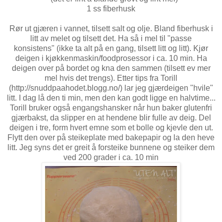
1 ss fiberhusk
Rør ut gjæren i vannet, tilsett salt og olje. Bland fiberhusk i
litt av melet og tilsett det. Ha så i mel til "passe
konsistens" (ikke ta alt på en gang, tilsett litt og litt). Kjør
deigen i kjøkkenmaskin/foodprosessor i ca. 10 min. Ha
deigen over på bordet og kna den sammen (tilsett ev mer
mel hvis det trengs). Etter tips fra Torill
(http://snuddpaahodet.blogg.no/) lar jeg gjærdeigen "hvile"
litt. I dag lå den ti min, men den kan godt ligge en halvtime...
Torill bruker også engangshansker når hun baker glutenfri
gjærbakst, da slipper en at hendene blir fulle av deig. Del
deigen i tre, form hvert emne som et bolle og kjevle den ut.
Flytt den over på steikeplate med bakepapir og la den heve
litt. Jeg syns det er greit å forsteike bunnene og steiker dem
ved 200 grader i ca. 10 min