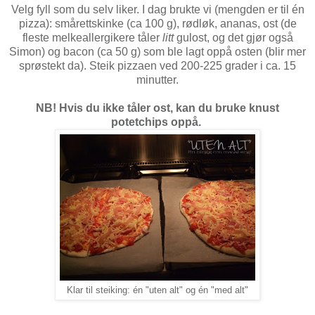
Velg fyll som du selv liker. I dag brukte vi (mengden er til én
pizza): smårettskinke (ca 100 g), rødløk, ananas, ost (de
fleste melkeallergikere tåler
litt
gulost, og det gjør også
Simon) og bacon (ca 50 g) som ble lagt oppå osten (blir mer
sprøstekt da). Steik pizzaen ved 200-225 grader i ca. 15
minutter.
NB! Hvis du ikke tåler ost, kan du bruke knust
potetchips oppå.
Klar til steiking: én "uten alt" og én "med alt"