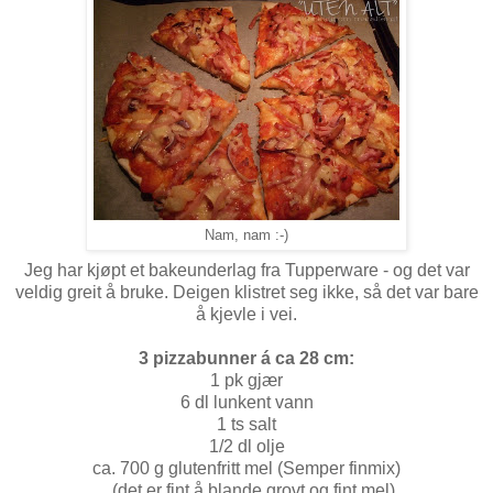
Nam, nam :-)
Jeg har kjøpt et bakeunderlag fra Tupperware - og det var
veldig greit å bruke. Deigen klistret seg ikke, så det var bare
å kjevle i vei.
3 pizzabunner á ca 28 cm:
1 pk gjær
6 dl lunkent vann
1 ts salt
1/2 dl olje
ca. 700 g glutenfritt mel (Semper finmix)
(det er fint å blande grovt og fint mel)