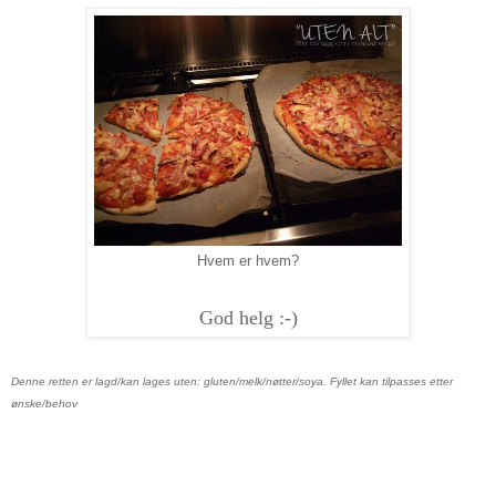
Hvem er hvem?
God helg :-)
Denne retten er lagd/kan lages uten: gluten/melk/nøtter/soya. Fyllet kan tilpasses etter
ønske/behov