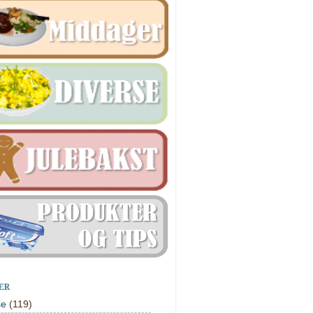
ER
se
(119)