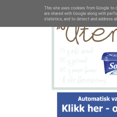
This site uses cookies from Google to de
are shared with Google along with perfo
statistics, and to detect and address a