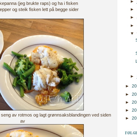
►
ikepanna (jeg brukte raps) og ha i fisken
epper og steik fisken lett på begge sider
►
►
►
▼
►
►
2
►
2
►
2
►
2
 ei seng av rotmos og lagt grønnsaksblandingen ved siden
►
2
av
FØLG