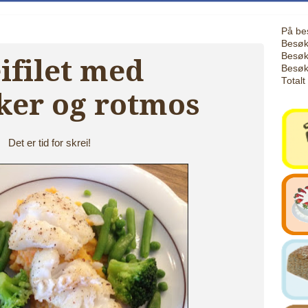
På be
Besøk
Besøk
ifilet med
Besøk
Totalt
er og rotmos
Det er tid for skrei!