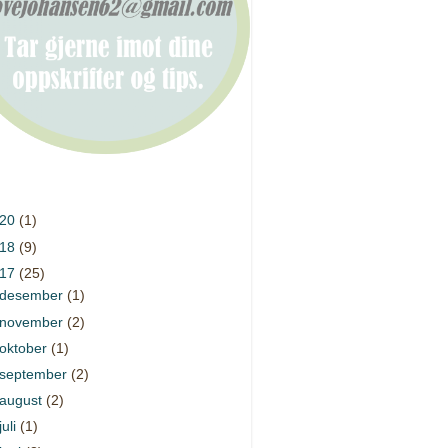
020
(1)
018
(9)
017
(25)
desember
(1)
november
(2)
oktober
(1)
september
(2)
august
(2)
juli
(1)