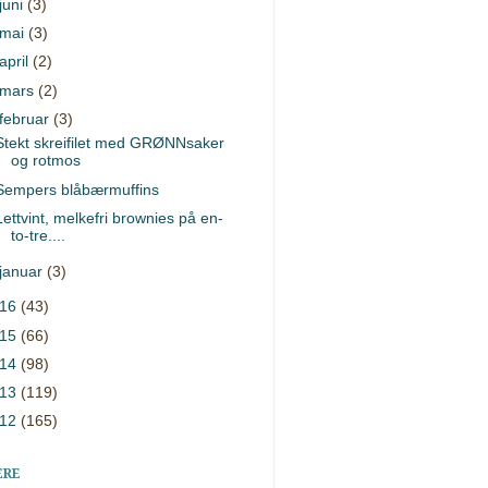
juni
(3)
mai
(3)
april
(2)
mars
(2)
februar
(3)
Stekt skreifilet med GRØNNsaker
og rotmos
Sempers blåbærmuffins
Lettvint, melkefri brownies på en-
to-tre....
januar
(3)
016
(43)
015
(66)
014
(98)
013
(119)
012
(165)
ERE