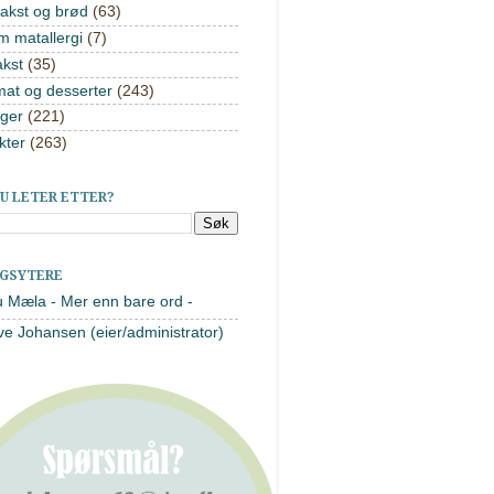
akst og brød
(63)
m matallergi
(7)
akst
(35)
mat og desserter
(243)
ger
(221)
kter
(263)
U LETER ETTER?
AGSYTERE
u Mæla - Mer enn bare ord -
ve Johansen (eier/administrator)