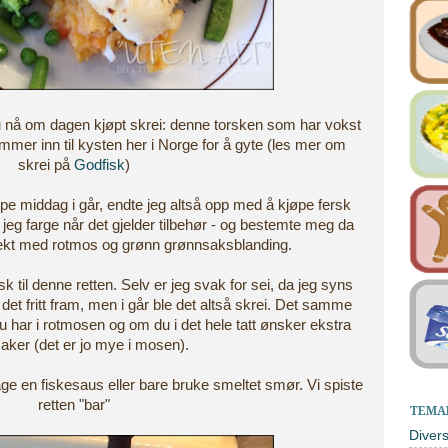
 du nå om dagen kjøpt skrei: denne torsken som har vokst
mer inn til kysten her i Norge for å gyte (les mer om
skrei på
Godfisk
)
øpe middag i går, endte jeg altså opp med å kjøpe fersk
e jeg farge når det gjelder tilbehør - og bestemte meg da
stekt med rotmos og grønn grønnsaksblanding.
 til denne retten. Selv er jeg svak for sei, da jeg syns
t fritt fram, men i går ble det altså skrei. Det samme
 har i rotmosen og om du i det hele tatt ønsker ekstra
aker (det er jo mye i mosen).
ge en fiskesaus eller bare bruke smeltet smør. Vi spiste
retten "bar"
TEMA
Diver