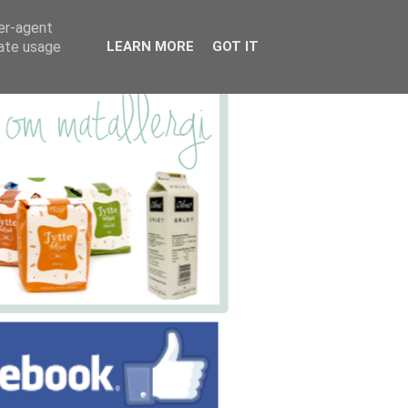
ser-agent
rate usage
LEARN MORE
GOT IT