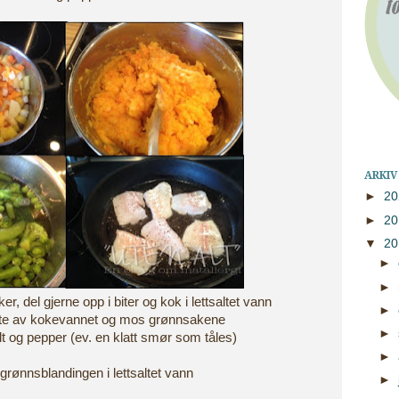
ARKIV
►
2
►
2
▼
2
►
►
er, del gjerne opp i biter og kok i lettsaltet vann
►
este av kokevannet og mos grønnsakene
►
t og pepper (ev. en klatt smør som tåles)
►
grønnsblandingen i lettsaltet vann
►