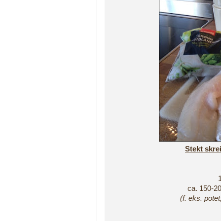
Stekt skre
ca. 150-20
(f. eks. potet