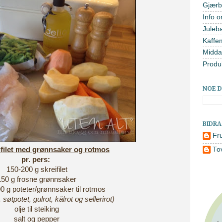
Gjærb
Info o
Juleb
Kaffe
Midda
Produ
NOE D
BIDR
Fr
ifilet med grønnsaker og rotmos
To
pr. pers:
150-200 g skreifilet
150 g frosne grønnsaker
0 g poteter/grønnsaker til rotmos
, søtpotet, gulrot, kålrot og sellerirot)
olje til steiking
salt og pepper