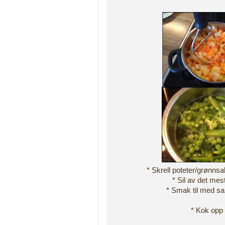
* Skrell poteter/grønnsak
* Sil av det m
* Smak til med sal
* Kok opp 