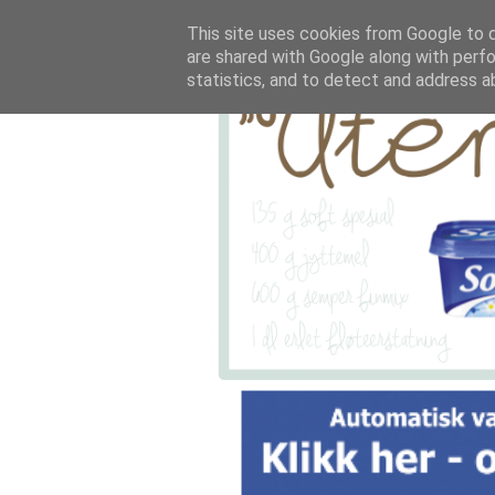
This site uses cookies from Google to de
are shared with Google along with perfo
statistics, and to detect and address a