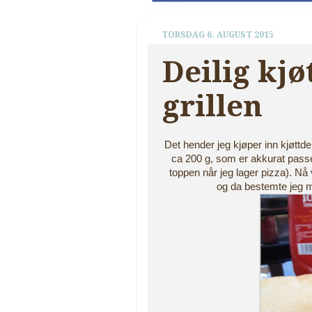
TORSDAG 6. AUGUST 2015
Deilig kj
grillen
Det hender jeg kjøper inn kjøttde
ca 200 g, som er akkurat passe 
toppen når jeg lager pizza). Nå 
og da bestemte jeg me