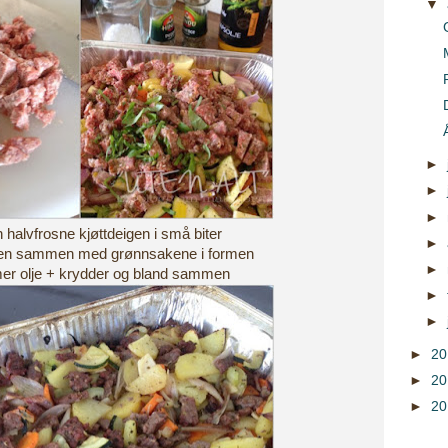
▼
►
►
►
 halvfrosne kjøttdeigen i små biter
►
igen sammen med grønnsakene i formen
►
 mer olje + krydder og bland sammen
►
►
►
2
►
2
►
2