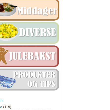
ER
se
(119)