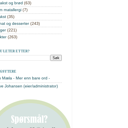
akst og brød
(63)
m matallergi
(7)
akst
(35)
mat og desserter
(243)
ger
(221)
kter
(263)
U LETER ETTER?
AGSYTERE
u Mæla - Mer enn bare ord -
ve Johansen (eier/administrator)