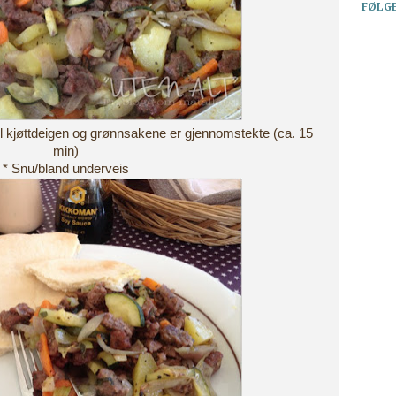
FØLG
 til kjøttdeigen og grønnsakene er gjennomstekte (ca. 15
min)
* Snu/bland underveis