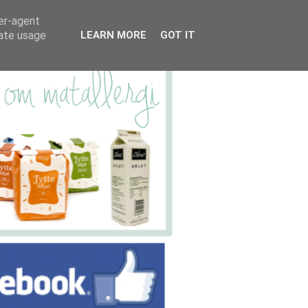
ser-agent
rate usage
LEARN MORE
GOT IT