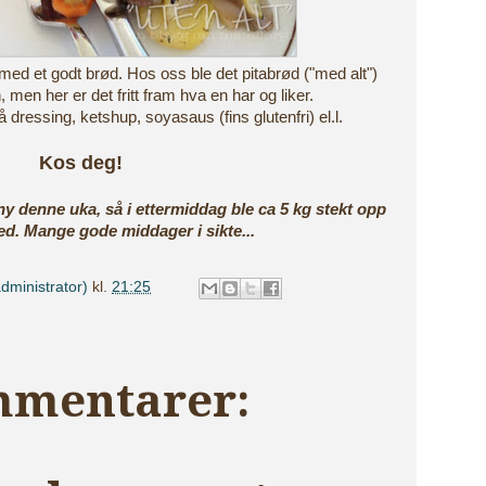
. med et godt brød. Hos oss ble det pitabrød ("med alt")
, men her er det fritt fram hva en har og liker.
 dressing, ketshup, soyasaus (fins glutenfri) el.l.
Kos deg!
ny denne uka, så i ettermiddag ble ca 5 kg stekt opp
ed. Mange gode middager i sikte...
dministrator)
kl.
21:25
mmentarer: