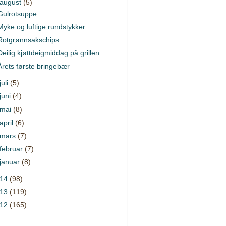
august
(5)
Gulrotsuppe
Myke og luftige rundstykker
Rotgrønnsakschips
Deilig kjøttdeigmiddag på grillen
Årets første bringebær
juli
(5)
juni
(4)
mai
(8)
april
(6)
mars
(7)
februar
(7)
januar
(8)
014
(98)
013
(119)
012
(165)