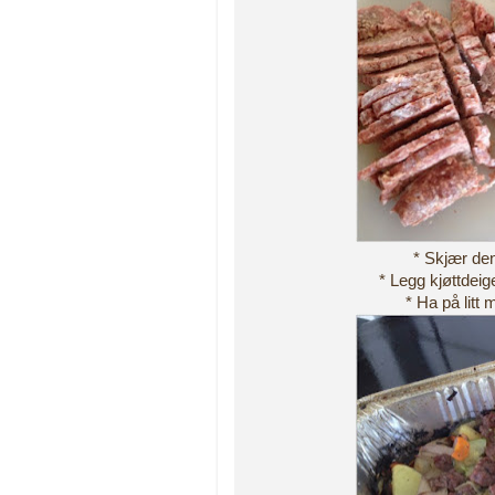
* Skjær den
* Legg kjøttde
* Ha på litt