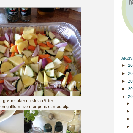
ARKIV
►
2
►
2
►
2
►
2
▼
2
tt grønnsakene i skiver/biter
►
en grillform som er penslet med olje
►
►
►