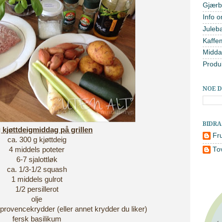
Gjærb
Info o
Juleb
Kaffe
Midda
Produ
NOE D
BIDR
g kjøttdeigmiddag på grillen
Fr
ca. 300 g kjøttdeig
4 middels poteter
To
6-7 sjalottløk
ca. 1/3-1/2 squash
1 middels gulrot
1/2 persillerot
olje
provencekrydder (eller annet krydder du liker)
fersk basilikum