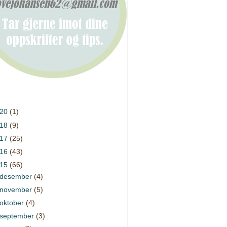
020
(1)
018
(9)
017
(25)
016
(43)
015
(66)
desember
(4)
november
(5)
oktober
(4)
september
(3)