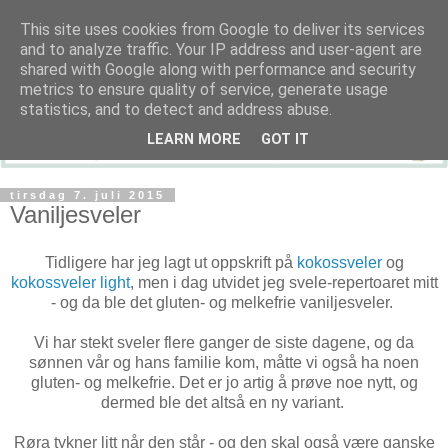
This site uses cookies from Google to deliver its services
and to analyze traffic. Your IP address and user-agent are
shared with Google along with performance and security
metrics to ensure quality of service, generate usage
statistics, and to detect and address abuse.
LEARN MORE
GOT IT
tirsdag 7. juli 2015
Vaniljesveler
Tidligere har jeg lagt ut oppskrift på
kokossveler
og
kokossveler light
, men i dag utvidet jeg svele-repertoaret mitt
- og da ble det gluten- og melkefrie vaniljesveler.
Vi har stekt sveler flere ganger de siste dagene, og da
sønnen vår og hans familie kom, måtte vi også ha noen
gluten- og melkefrie. Det er jo artig å prøve noe nytt, og
dermed ble det altså en ny variant.
Røra tykner litt når den står - og den skal også være ganske