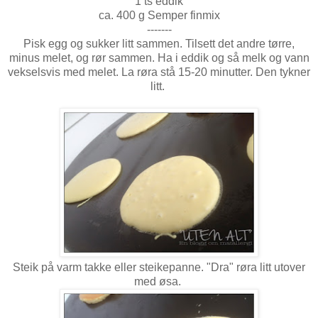
1 ts eddik
ca. 400 g Semper finmix
-------
Pisk egg og sukker litt sammen. Tilsett det andre tørre,
minus melet, og rør sammen. Ha i eddik og så melk og vann
vekselsvis med melet. La røra stå 15-20 minutter. Den tykner
litt.
Steik på varm takke eller steikepanne. "Dra" røra litt utover
med øsa.