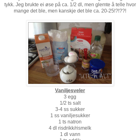
tykk. Jeg brukte ei øse på ca. 1/2 dl, men glemte å telle hvor
mange det ble, men kanskje det ble ca. 20-25!?!??!
Vaniljesveler
3 egg
1/2 ts salt
3-4 ss sukker
1 ss vaniljesukker
1 ts natron
4 dl risdrikk/rismelk
1 dl vann