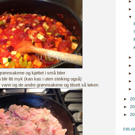
►
►
▼
►
►
grønnsakene og kjøttet i små biter
►
n blir litt myk (kan kas i uten steiking også)
►
 vann og de andre grønnsakene og tilsett så løken
►
►
2
►
2
►
2
FØLG