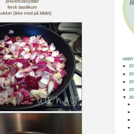
provencekrydder
fersk basilikum
t sukker (ikke med på bildet)
ARKIV
►
2
►
2
►
2
►
2
▼
2
►
►
►
►