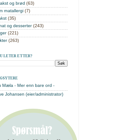
akst og brød
(63)
m matallergi
(7)
akst
(35)
mat og desserter
(243)
ger
(221)
kter
(263)
U LETER ETTER?
AGSYTERE
u Mæla - Mer enn bare ord -
ve Johansen (eier/administrator)