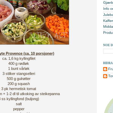
Gjærb
Info o
Juleb
Kaffe
Midda
Produ
NOE D
yte Provence (ca. 10 porsjoner)
ca. 1,6 kg kyllingfilet
BIDR
400 g rødløk
1 bunt vårløk
Fr
3 stilker stangselleri
To
500 g gulrøtter
200 g squash
3 pk hermetisk tomat
n + 1-2 dl til utkoking av steikepanna
 ss kyllingfond (buljong)
salt
pepper