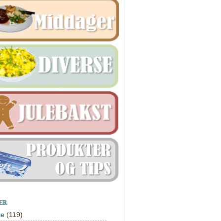
ER
se
(119)