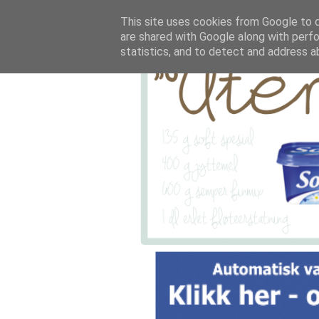
This site uses cookies from Google to de
are shared with Google along with perfo
statistics, and to detect and address a