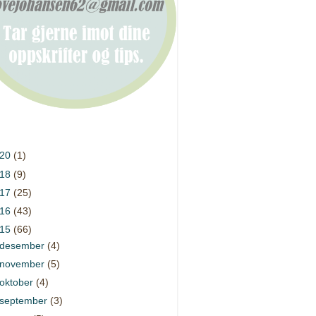
020
(1)
018
(9)
017
(25)
016
(43)
015
(66)
desember
(4)
november
(5)
oktober
(4)
september
(3)