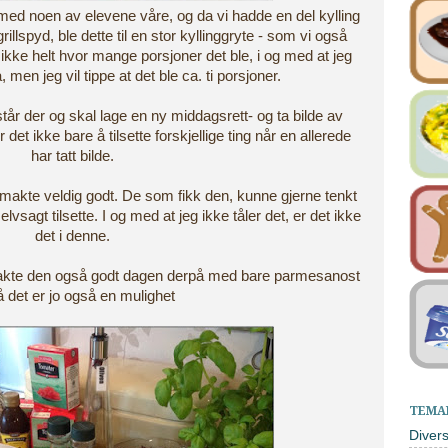
med noen av elevene våre, og da vi hadde en del kylling
grillspyd, ble dette til en stor kyllinggryte - som vi også
kke helt hvor mange porsjoner det ble, i og med at jeg
, men jeg vil tippe at det ble ca. ti porsjoner.
står der og skal lage en ny middagsrett- og ta bilde av
det ikke bare å tilsette forskjellige ting når en allerede
har tatt bilde.
makte veldig godt. De som fikk den, kunne gjerne tenkt
lvsagt tilsette. I og med at jeg ikke tåler det, er det ikke
det i denne.
smakte den også godt dagen derpå med bare parmesanost
 så det er jo også en mulighet
TEMA
Diver