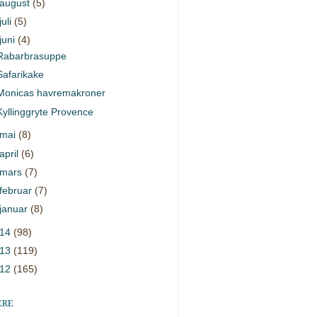
august
(5)
juli
(5)
juni
(4)
Rabarbrasuppe
Safarikake
Monicas havremakroner
Kyllinggryte Provence
mai
(8)
april
(6)
mars
(7)
februar
(7)
januar
(8)
014
(98)
013
(119)
012
(165)
ERE