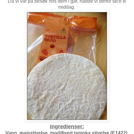
Da vi var på besøk hos dem i går, hadde vi derfor taco til
middag.
Ingredienser:
Vann, maisstivelse, modifisert tapioka stivelse (E1422),