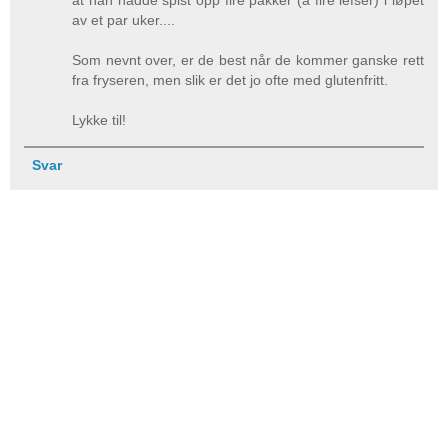
at han hadde spist opp fire pakker (á fire lefser) i løpet
av et par uker....
Som nevnt over, er de best når de kommer ganske rett
fra fryseren, men slik er det jo ofte med glutenfritt.
Lykke til!
Svar