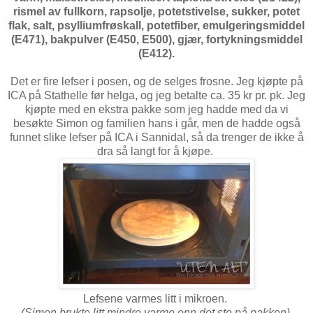
rismel av fullkorn, rapsolje, potetstivelse, sukker, potet
flak, salt, psylliumfrøskall, potetfiber, emulgeringsmiddel
(E471), bakpulver (E450, E500), gjær, fortykningsmiddel
(E412).
Det er fire lefser i posen, og de selges frosne. Jeg kjøpte på
ICA på Stathelle før helga, og jeg betalte ca. 35 kr pr. pk. Jeg
kjøpte med en ekstra pakke som jeg hadde med da vi
besøkte Simon og familien hans i går, men de hadde også
funnet slike lefser på ICA i Sannidal, så da trenger de ikke å
dra så langt for å kjøpe.
Lefsene varmes litt i mikroen.
(Simon brukte litt mindre varme enn det sto på pakken)