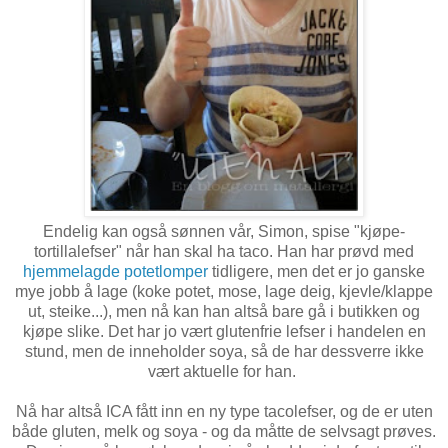
Endelig kan også sønnen vår, Simon, spise "kjøpe-
tortillalefser" når han skal ha taco. Han har prøvd med
hjemmelagde potetlomper
tidligere, men det er jo ganske
mye jobb å lage (koke potet, mose, lage deig, kjevle/klappe
ut, steike...), men nå kan han altså bare gå i butikken og
kjøpe slike. Det har jo vært glutenfrie lefser i handelen en
stund, men de inneholder soya, så de har dessverre ikke
vært aktuelle for han.
Nå har altså ICA fått inn en ny type tacolefser, og de er uten
både gluten, melk og soya - og da måtte de selvsagt prøves.