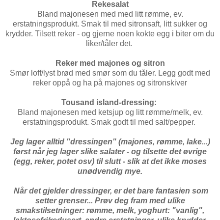
Rekesalat
Bland majonesen med med litt rømme, ev.
erstatningsprodukt. Smak til med sitronsaft, litt sukker og
krydder. Tilsett reker - og gjerne noen kokte egg i biter om du
liker/tåler det.
Reker med majones og sitron
Smør loff/lyst brød med smør som du tåler. Legg godt med
reker oppå og ha på majones og sitronskiver
Tousand island-dressing:
Bland majonesen med ketsjup og litt rømme/melk, ev.
erstatningsprodukt. Smak godt til med salt/pepper.
Jeg lager alltid
"dressingen" (majones, rømme, lake...)
først når jeg lager slike salater - og tilsette det øvrige
(egg, reker, potet osv) til slutt - slik at det ikke moses
unødvendig mye.
Når det gjelder dressinger, er det bare fantasien som
setter grenser... Prøv deg fram med ulike
smakstilsetninger: rømme, melk, yoghurt: "vanlig",