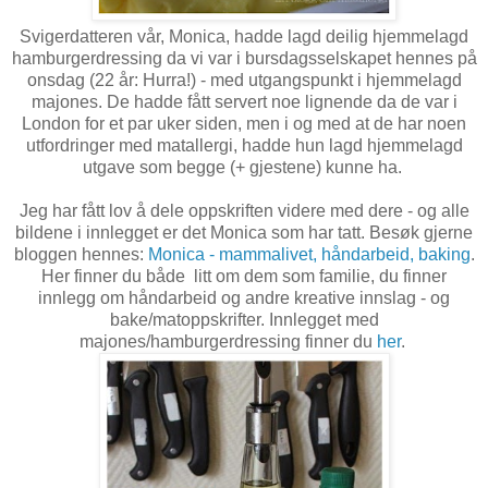
Svigerdatteren vår, Monica, hadde lagd deilig hjemmelagd
hamburgerdressing da vi var i bursdagsselskapet hennes på
onsdag (22 år: Hurra!) - med utgangspunkt i hjemmelagd
majones. De hadde fått servert noe lignende da de var i
London for et par uker siden, men i og med at de har noen
utfordringer med matallergi, hadde hun lagd hjemmelagd
utgave som begge (+ gjestene) kunne ha.
Jeg har fått lov å dele oppskriften videre med dere - og alle
bildene i innlegget er det Monica som har tatt. Besøk gjerne
bloggen hennes:
Monica - mammalivet, håndarbeid, baking
.
Her finner du både litt om dem som familie, du finner
innlegg om håndarbeid og andre kreative innslag - og
bake/matoppskrifter. Innlegget med
majones/hamburgerdressing finner du
her
.