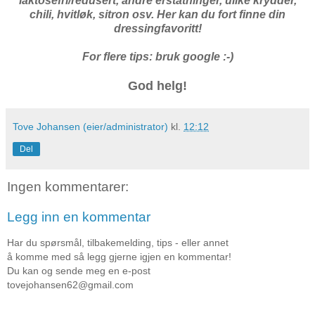
laktosefri/redusert, andre erstatninger, ulike krydder,
chili, hvitløk, sitron osv. Her kan du fort finne din
dressingfavoritt!
For flere tips: bruk google :-)
God helg!
Tove Johansen (eier/administrator)
kl.
12:12
Del
Ingen kommentarer:
Legg inn en kommentar
Har du spørsmål, tilbakemelding, tips - eller annet
å komme med så legg gjerne igjen en kommentar!
Du kan og sende meg en e-post
tovejohansen62@gmail.com