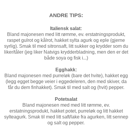
ANDRE TIPS:
Italiensk salat:
Bland majonesen med litt rømme, ev. erstatningsprodukt,
raspet gulrot og kålrot, hakket sylta agurk og eple (gjerne
syrlig). Smak til med sitronsaft, litt sukker og krydder som du
liker/tåler (jeg liker Natvigs krydderbladning, men den er det
både soya og fisk i...)
Egghakk:
Bland majonesen med purreløk (bare det hvite), hakket egg
(legg egget begge veier i eggedeleren, den med skiver, da
får du dem finhakket). Smak til med salt og (hvit) pepper.
Potetsalat
Bland majonesen med med litt rømme, ev.
erstatningsprodukt, hakket potet, purreløk og litt hakket
sylteagurk. Smak til med litt saft/lake fra agurken, litt sennep
og salt og pepper.