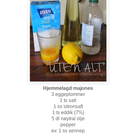
Hjemmelagd majones
3 eggeplommer
1 ts salt
1 ss sitronsaft
1 ts eddik (7%)
5 dl nøytral olje
pepper
ev. 1 ss sennep