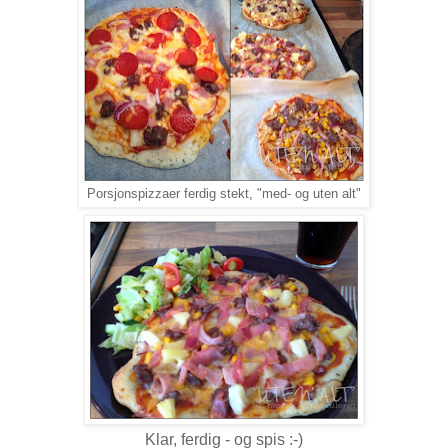
Porsjonspizzaer ferdig stekt, "med- og uten alt"
Klar, ferdig - og spis :-)