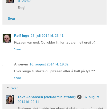
kl. 23:32
Enig!
Svar
Rolf Inge
25. juli 2014 kl. 23:41
Pizzaen var god. Og jobbe litt for føda er helt greit :-)
Svar
Anonym
16. august 2014 kl. 19:32
Hvor lenge til stekte du pizzaen etter å hatt på fyll ??
Svar
Svar
Tove Johansen (eier/administrator)
16. august
2014 kl. 22:11
Beklager, det hadde jeg glemt å skrive, men nå er det