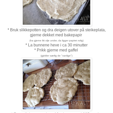
* Bruk slikkepotten og dra deigen utover på steikeplata,
gjerne dekket med bakepapir
(ha gjerne litt olje under, da ligger papiret rolig)
* La bunnene heve i ca 30 minutter
* Prikk gjerne med gaffel
(gjelder særlig de "vanlige")