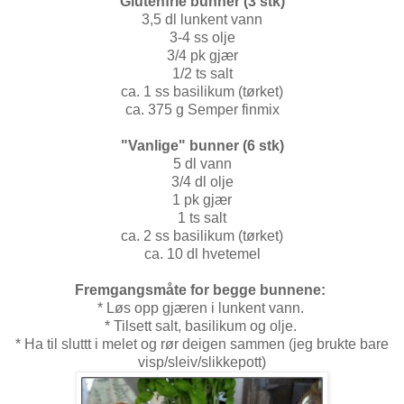
Glutenfrie bunner (3 stk)
3,5 dl lunkent vann
3-4 ss olje
3/4 pk gjær
1/2 ts salt
ca. 1 ss basilikum (tørket)
ca. 375 g Semper finmix
"Vanlige" bunner (6 stk)
5 dl vann
3/4 dl olje
1 pk gjær
1 ts salt
ca. 2 ss basilikum (tørket)
ca. 10 dl hvetemel
Fremgangsmåte for begge bunnene:
* Løs opp gjæren i lunkent vann.
* Tilsett salt, basilikum og olje.
* Ha til sluttt i melet og rør deigen sammen (jeg brukte bare
visp/sleiv/slikkepott)