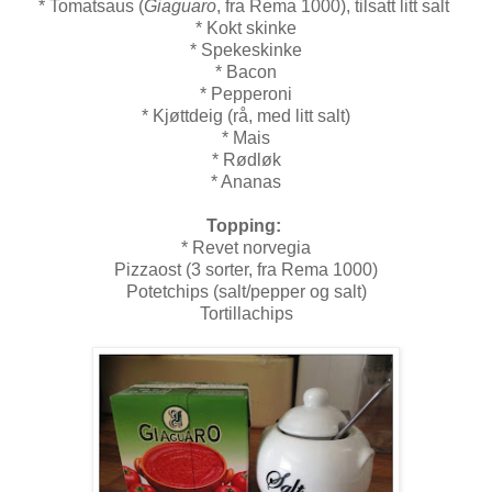
* Tomatsaus (
Giaguaro
, fra Rema 1000), tilsatt litt salt
* Kokt skinke
* Spekeskinke
* Bacon
* Pepperoni
* Kjøttdeig (rå, med litt salt)
* Mais
* Rødløk
* Ananas
Topping:
* Revet norvegia
Pizzaost (3 sorter, fra Rema 1000)
Potetchips (salt/pepper og salt)
Tortillachips