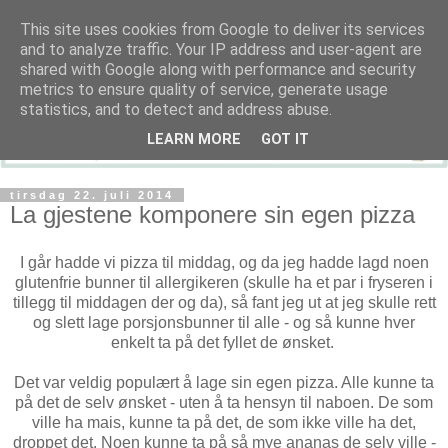
This site uses cookies from Google to deliver its services
and to analyze traffic. Your IP address and user-agent are
shared with Google along with performance and security
metrics to ensure quality of service, generate usage
statistics, and to detect and address abuse.
LEARN MORE
GOT IT
tirsdag 22. juli 2014
La gjestene komponere sin egen pizza
I går hadde vi pizza til middag, og da jeg hadde lagd noen
glutenfrie bunner til allergikeren (skulle ha et par i fryseren i
tillegg til middagen der og da), så fant jeg ut at jeg skulle rett
og slett lage porsjonsbunner til alle - og så kunne hver
enkelt ta på det fyllet de ønsket.
Det var veldig populært å lage sin egen pizza. Alle kunne ta
på det de selv ønsket - uten å ta hensyn til naboen. De som
ville ha mais, kunne ta på det, de som ikke ville ha det,
droppet det. Noen kunne ta på så mye ananas de selv ville -