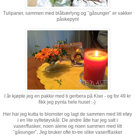
Tulipaner, sammen med blåbærlyng og "gåsunger" er vakker
påskepynt
I år kjøpte jeg en pakke med ti gerbera på Kiwi - og for 49 kr
fikk jeg pynta hele huset :-)
Her har jeg kutta to blomster og lagt de sammen med litt eføy
i en lite syltetøyskål. De andre åtte har jeg satt i
vaser/flasker, noen alene og noen sammen med litt
"gåsunger". Jeg bruker ofte to-tre slike vaser/flasker