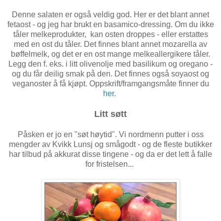
Denne salaten er også veldig god. Her er det blant annet
fetaost - og jeg har brukt en basamico-dressing. Om du ikke
tåler melkeprodukter, kan osten droppes - eller erstattes
med en ost du tåler. Det finnes blant annet mozarella av
bøffelmelk, og det er en ost mange melkeallergikere tåler.
Legg den f. eks. i litt olivenolje med basilikum og oregano -
og du får deilig smak på den. Det finnes også soyaost og
veganoster å få kjøpt. Oppskrift/framgangsmåte finner du
her
.
Litt søtt
Påsken er jo en "søt høytid". Vi nordmenn putter i oss
mengder av Kvikk Lunsj og smågodt - og de fleste butikker
har tilbud på akkurat disse tingene - og da er det lett å falle
for fristelsen...