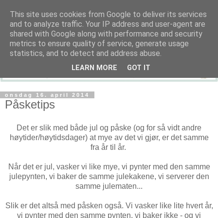
This site uses cookies from Google to deliver its services
and to analyze traffic. Your IP address and user-agent are
shared with Google along with performance and security
metrics to ensure quality of service, generate usage
statistics, and to detect and address abuse.
LEARN MORE
GOT IT
onsdag 16. april 2014
Påsketips
Det er slik med både jul og påske (og for så vidt andre
høytider/høytidsdager) at mye av det vi gjør, er det samme
fra år til år.
Når det er jul, vasker vi like mye, vi pynter med den samme
julepynten, vi baker de samme julekakene, vi serverer den
samme julematen...
Slik er det altså med påsken også. Vi vasker like lite hvert år,
vi pynter med den samme pynten, vi baker ikke - og vi