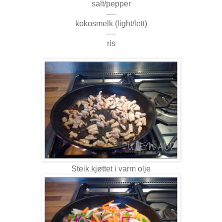
salt/pepper
----
kokosmelk (light/lett)
----
ris
Steik kjøttet i varm olje