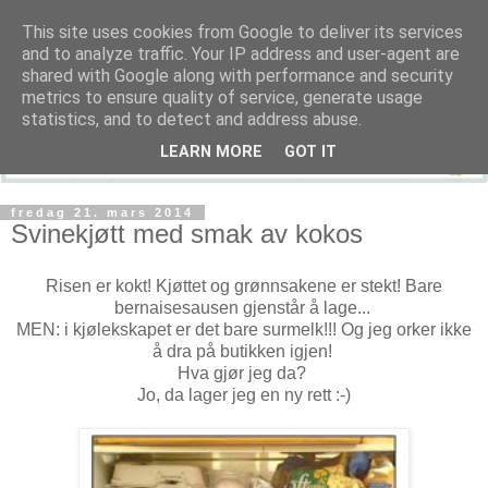
This site uses cookies from Google to deliver its services
and to analyze traffic. Your IP address and user-agent are
shared with Google along with performance and security
metrics to ensure quality of service, generate usage
statistics, and to detect and address abuse.
LEARN MORE
GOT IT
fredag 21. mars 2014
Svinekjøtt med smak av kokos
Risen er kokt! Kjøttet og grønnsakene er stekt! Bare
bernaisesausen gjenstår å lage...
MEN: i kjølekskapet er det bare surmelk!!! Og jeg orker ikke
å dra på butikken igjen!
Hva gjør jeg da?
Jo, da lager jeg en ny rett :-)