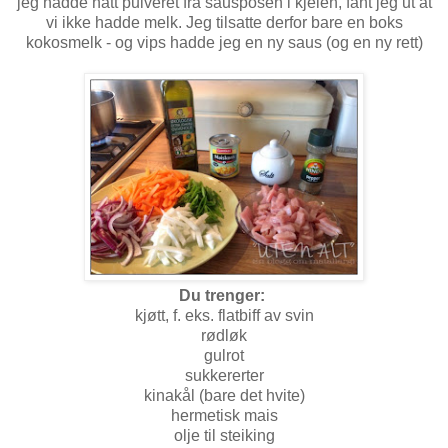
jeg hadde hatt pulveret fra sausposen i kjelen, fant jeg ut at
vi ikke hadde melk. Jeg tilsatte derfor bare en boks
kokosmelk - og vips hadde jeg en ny saus (og en ny rett)
Du trenger:
kjøtt, f. eks. flatbiff av svin
rødløk
gulrot
sukkererter
kinakål (bare det hvite)
hermetisk mais
olje til steiking