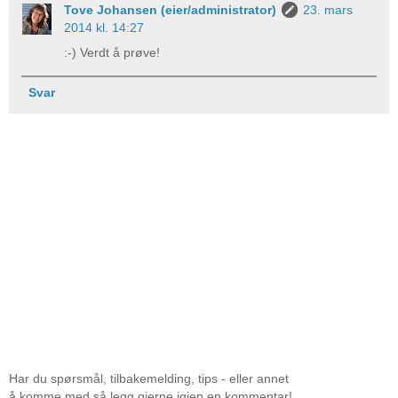
Tove Johansen (eier/administrator)
23. mars
2014 kl. 14:27
:-) Verdt å prøve!
Svar
Har du spørsmål, tilbakemelding, tips - eller annet
å komme med så legg gjerne igjen en kommentar!