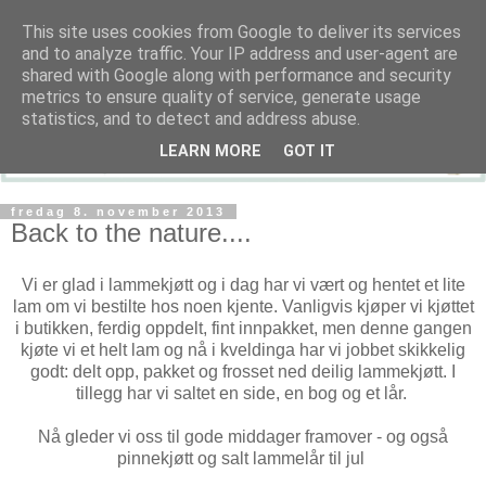
This site uses cookies from Google to deliver its services
and to analyze traffic. Your IP address and user-agent are
shared with Google along with performance and security
metrics to ensure quality of service, generate usage
statistics, and to detect and address abuse.
LEARN MORE
GOT IT
fredag 8. november 2013
Back to the nature....
Vi er glad i lammekjøtt og i dag har vi vært og hentet et lite
lam om vi bestilte hos noen kjente. Vanligvis kjøper vi kjøttet
i butikken, ferdig oppdelt, fint innpakket, men denne gangen
kjøte vi et helt lam og nå i kveldinga har vi jobbet skikkelig
godt: delt opp, pakket og frosset ned deilig lammekjøtt. I
tillegg har vi saltet en side, en bog og et lår.
Nå gleder vi oss til gode middager framover - og også
pinnekjøtt og salt lammelår til jul