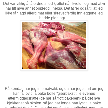
Det var viktig å få ordnet med kjøttet nå i kveld i og med at vi
har litt mye annet opplegg i helga. Det fører også til at jeg
ikke får lagd allergimat eller skrevet ferdig innleggene jeg
hadde planlagt...
___________
På søndag har jeg internatvakt, og da har jeg spurt om jeg
kan få lov til å bake boller/gjærbakst til elevenes
ettermiddagskaffe (de har så flott bakebenk på det nye
kjøkkenet på skolen, så jeg har lenge hatt lyst til å bake
gjærbakst der...). Da blir det også litt allergibakst, men om