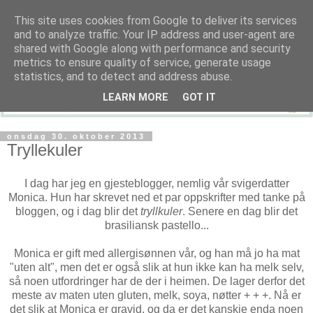
This site uses cookies from Google to deliver its services
and to analyze traffic. Your IP address and user-agent are
shared with Google along with performance and security
metrics to ensure quality of service, generate usage
statistics, and to detect and address abuse.
LEARN MORE
GOT IT
onsdag 30. oktober 2013
Tryllekuler
I dag har jeg en gjesteblogger, nemlig vår svigerdatter
Monica. Hun har skrevet ned et par oppskrifter med tanke på
bloggen, og i dag blir det
tryllkuler
. Senere en dag blir det
brasiliansk pastello...
Monica er gift med allergisønnen vår, og han må jo ha mat
"uten alt", men det er også slik at hun ikke kan ha melk selv,
så noen utfordringer har de der i heimen. De lager derfor det
meste av maten uten gluten, melk, soya, nøtter + + +. Nå er
det slik at Monica er gravid, og da er det kanskje enda noen