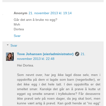
Anonym
21. november 2013 kl. 19:14
Går det ann å bruke no egg?
Mvh
Dortea
Svar
Svar
Tove Johansen (eier/administrator)
21.
november 2013 kl. 22:48
Hei Dortea.
Som nevnt over, har jeg ikke lagd disse selv, men i
oppskrifta på dem vi lagde som barn (negerboller), er
det ikke egg i det hele tatt. I den oppskrifta er det
smeltet smør. Kanskje det går an å prøve å kutte ut
egget og smelte smøret i tryllekulene? Får dessverre
ikke prøvd selv på noen dager, da jeg skal bort, men
kunne vært artig å prøvd. Kan godt hende at "no egg"