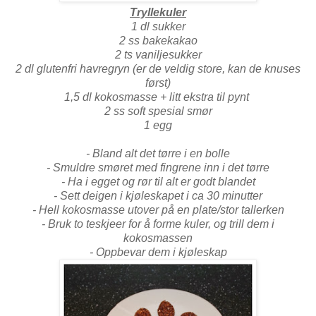
Tryllekuler
1 dl sukker
2 ss bakekakao
2 ts vaniljesukker
2 dl glutenfri havregryn (er de veldig store, kan de knuses
først)
1,5 dl kokosmasse + litt ekstra til pynt
2 ss soft spesial smør
1 egg
- Bland alt det tørre i en bolle
- Smuldre smøret med fingrene inn i det tørre
- Ha i egget og rør til alt er godt blandet
- Sett deigen i kjøleskapet i ca 30 minutter
- Hell kokosmasse utover på en plate/stor tallerken
- Bruk to teskjeer for å forme kuler, og trill dem i
kokosmassen
- Oppbevar dem i kjøleskap