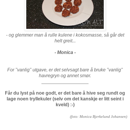
-
og glemmer man å rulle kulene i kokosmasse, så går det
helt greit...
- Monica -
For "vanlig" utgave, er det selvsagt bare å bruke "vanlig"
havregryn og annet smør.
__________________
Får du lyst på noe godt, er det bare å hive seg rundt og
lage noen tryllekuler (selv om det kanskje er litt seint i
kveld) :-)
(foto: Monica Bjerkelund Johansen)