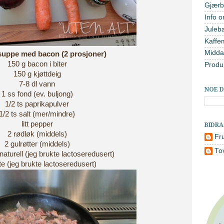
Gjærb
Info o
Juleb
Kaffe
Midda
ppe med bacon (2 prosjoner)
150 g bacon i biter
Produ
150 g kjøttdeig
7-8 dl vann
NOE D
1 ss fond (ev. buljong)
1/2 ts paprikapulver
1/2 ts salt (mer/mindre)
litt pepper
BIDR
2 rødløk (middels)
Fr
2 gulrøtter (middels)
To
naturell (jeg brukte lactoseredusert)
øte (jeg brukte lactoseredusert)