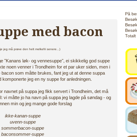
På be
Besøk
Besøk
ppe med bacon
Besøk
Totalt
e jeg må prøve den helt melkefri senere...)
age "Kanans løk- og vennesuppe", ei skikkelig god suppe
kte noen venner i Trondheim for et par uker siden, men i
 bacon som måtte brukes, fant jeg ut at denne suppa
d komponerte jeg en ny suppe for anledningen.
or navnet på suppa jeg fikk servert i Trondheim, det må
fall: vi måtte jo ha navn på suppa jeg lagde på søndag - og
nen min og jeg mange gode forslag
ikke-kanan-suppe
uvenn-suppe
sommerbacon-suppe
baconsommer-suppe