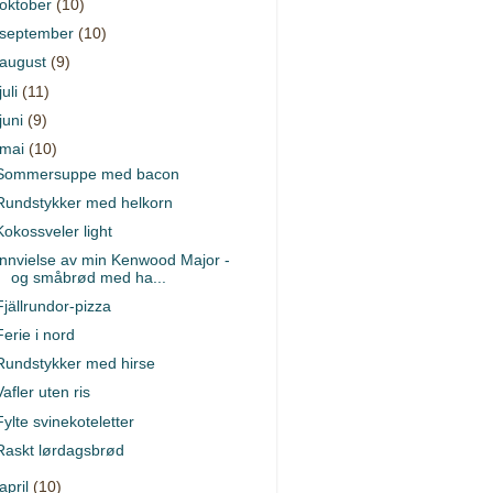
oktober
(10)
september
(10)
august
(9)
juli
(11)
juni
(9)
mai
(10)
Sommersuppe med bacon
Rundstykker med helkorn
Kokossveler light
Innvielse av min Kenwood Major -
og småbrød med ha...
Fjällrundor-pizza
Ferie i nord
Rundstykker med hirse
Vafler uten ris
Fylte svinekoteletter
Raskt lørdagsbrød
april
(10)