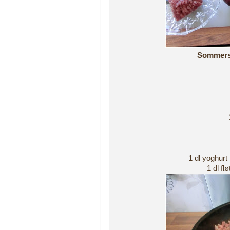
Sommersu
1 dl yoghurt 
1 dl fl