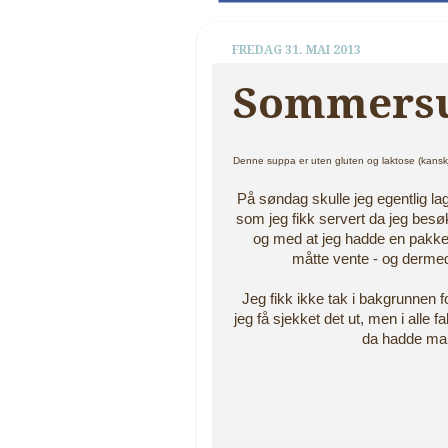
FREDAG 31. MAI 2013
Sommersu
Denne suppa er uten gluten og laktose (kanskj
På søndag skulle jeg egentlig l
som jeg fikk servert da jeg besø
og med at jeg hadde en pakke
måtte vente - og derme
Jeg fikk ikke tak i bakgrunnen f
jeg få sjekket det ut, men i alle 
da hadde man