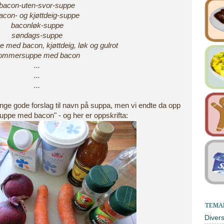
bacon-uten-svor-suppe
acon- og kjøttdeig-suppe
baconløk-suppe
søndags-suppe
med bacon, kjøttdeig, løk og gulrot
ommersuppe med bacon
...
...
...
ge gode forslag til navn på suppa, men vi endte da opp
pe med bacon" - og her er oppskrifta:
TEMA
Diver