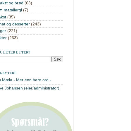
akst og brød
(63)
m matallergi
(7)
akst
(35)
mat og desserter
(243)
ger
(221)
kter
(263)
U LETER ETTER?
AGSYTERE
u Mæla - Mer enn bare ord -
ve Johansen (eier/administrator)