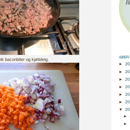
ARKIV
ik baconbiter og kjøttdeig.
►
2
►
2
►
2
►
2
►
2
►
2
▼
2
►
►