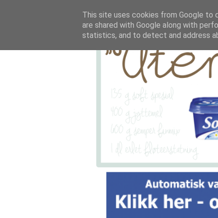
This site uses cookies from Google to de
are shared with Google along with perfo
statistics, and to detect and address a