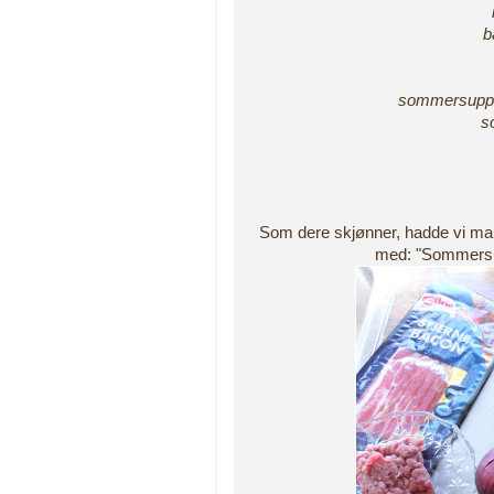
b
sommersuppe 
s
Som dere skjønner, hadde vi man
med: "Sommersup