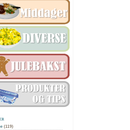
ER
se
(119)