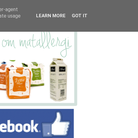
ser-agent
rate usage
LEARN MORE
GOT IT