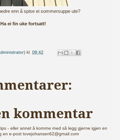
bedre enn å spise ei sommersuppe ute?
Ha ei fin uke fortsatt!
dministrator)
kl.
08:42
mmentarer:
 en kommentar
tips - eller annet å komme med så legg gjerne igjen en
g en e-post tovejohansen62@gmail.com