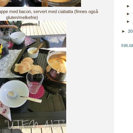
►
suppe med bacon, servert med ciabatta (finnes også
►
gluten/melkefrie)
►
►
2
FØLG