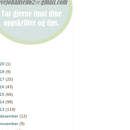
020
(1)
018
(9)
017
(25)
016
(43)
015
(66)
014
(98)
013
(119)
desember
(12)
november
(9)