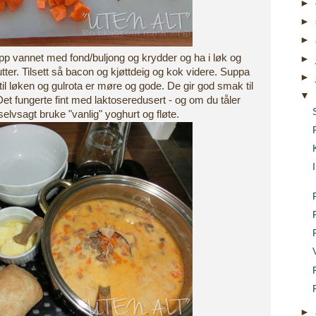
►
►
►
opp vannet med fond/buljong og krydder og ha i løk og
►
tter. Tilsett så bacon og kjøttdeig og kok videre. Suppa
►
til løken og gulrota er møre og gode. De gir god smak til
▼
Det fungerte fint med laktoseredusert - og om du tåler
selvsagt bruke "vanlig" yoghurt og fløte.
►