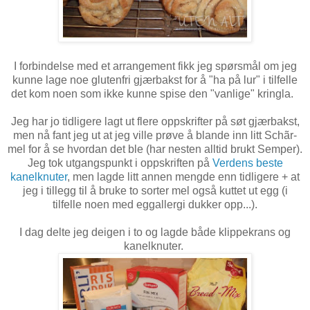
I forbindelse med et arrangement fikk jeg spørsmål om jeg
kunne lage noe glutenfri gjærbakst for å "ha på lur" i tilfelle
det kom noen som ikke kunne spise den "vanlige" kringla.
Jeg har jo tidligere lagt ut flere oppskrifter på søt gjærbakst,
men nå fant jeg ut at jeg ville prøve å blande inn litt Schãr-
mel for å se hvordan det ble (har nesten alltid brukt Semper).
Jeg tok utgangspunkt i oppskriften på
Verdens beste
kanelknuter
, men lagde litt annen mengde enn tidligere + at
jeg i tillegg til å bruke to sorter mel også kuttet ut egg (i
tilfelle noen med eggallergi dukker opp...).
I dag delte jeg deigen i to og lagde både klippekrans og
kanelknuter.