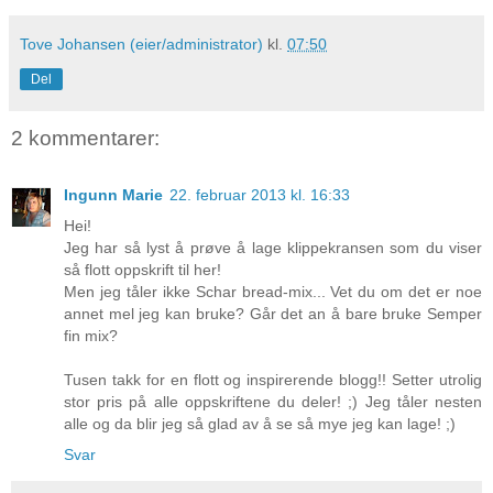
Tove Johansen (eier/administrator)
kl.
07:50
Del
2 kommentarer:
Ingunn Marie
22. februar 2013 kl. 16:33
Hei!
Jeg har så lyst å prøve å lage klippekransen som du viser
så flott oppskrift til her!
Men jeg tåler ikke Schar bread-mix... Vet du om det er noe
annet mel jeg kan bruke? Går det an å bare bruke Semper
fin mix?
Tusen takk for en flott og inspirerende blogg!! Setter utrolig
stor pris på alle oppskriftene du deler! ;) Jeg tåler nesten
alle og da blir jeg så glad av å se så mye jeg kan lage! ;)
Svar