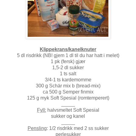
Klippekrans/kanelknuter
5 dl risdrikk (NB! gjem 1 dl til du har hatt i melet)
1 pk (fersk) gjær
1,5-2 dl sukker
1 ts salt
3/4-1 ts kardemomme
300 g Schär mix b (bread-mix)
ca 500 g Semper finmix
125 g myk Soft Spesial (romtemperert)
_____
Fyll:
halvsmeltet Soft Spesial
sukker og kanel
_____
Pensling
: 1/2 risdrikk med 2 ss sukker
perlesukker