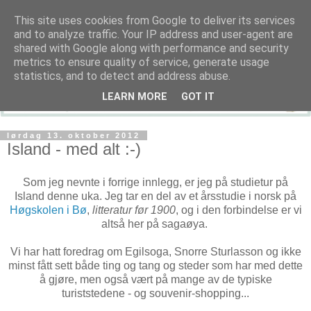
This site uses cookies from Google to deliver its services
and to analyze traffic. Your IP address and user-agent are
shared with Google along with performance and security
metrics to ensure quality of service, generate usage
statistics, and to detect and address abuse.
LEARN MORE
GOT IT
lørdag 13. oktober 2012
Island - med alt :-)
Som jeg nevnte i forrige innlegg, er jeg på studietur på
Island denne uka. Jeg tar en del av et årsstudie i norsk på
Høgskolen i Bø
,
litteratur før 1900
, og i den forbindelse er vi
altså her på sagaøya.
Vi har hatt foredrag om Egilsoga, Snorre Sturlasson og ikke
minst fått sett både ting og tang og steder som har med dette
å gjøre, men også vært på mange av de typiske
turiststedene - og souvenir-shopping...