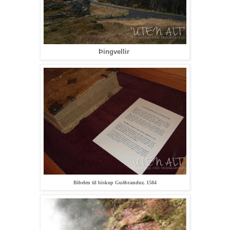
Þingvellir
Bibelen til biskop Gu
ð
brandur, 1584