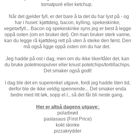
tomatpuré eller ketchup.
Når det gjelder fyll, er det bare å ta det du har lyst på - og
har i huset: kjøttdeig, bacon, kylling, spekeskinke,
vegetarfyll... Bacon og spekeskinke syns jeg er best å legge
oppå osten (om en bruker det). Om man bruker sterk varme,
kan du legge rå kjøttdeig rett på uten å steike den først. Den
må også ligge oppå osten om du har det.
Jeg hadde på ost i dag, men om du ikke liker/tåler det, kan
du bruke potetmospulver eller knust potetchips/tortillachips.
Det smaker også godt!
I dag ble det en superenkel utgave, fordi jeg hadde liten tid,
derfor ble de ikke veldig spennende... Det smaker enda
bedre med litt løk, sopp el.l., så det får bli neste gang.
Her er altså dagens utgave:
polarbrød
pastasaus (First Price)
kokt skinke
pizzakrydder