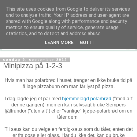
This site uses cookies from Google to deliver its services
and to analyze traffic. Your IP address and user-agent are
shared with Google along with performance and security
metrics to ensure quality of service, generate usage
statistics, and to detect and address abuse.
LEARN MORE
GOT IT
søndag 9. september 2012
Minipizza på 1-2-3
Hvis man har polarbrød i huset, trenger en ikke bruke tid på
å lage pizzabunn om man får lyst på pizza.
I dag lagde jeg et par med
hjemmelagd polarbrød
("med alt"
denne gangen), men en kan selvsagt bruke Sempers
fjãllrundor ("uten alt") eller "vanlige" kjøpe-polarbrød om en
tåler dem.
Til saus kan du velge en ferdig-saus som du tåler, enten det
er fra pose eller glass. Har du ikke det, kan du bruke