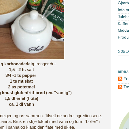
Gjærb
Info o
Juleb
Kaffe
Midda
Produ
NOE D
 kg karbonadedeig
trenger du:
1,5 - 2 ts salt
BIDR
3/4 -1 ts pepper
Fr
1 ts muskat
2 ss potetmel
To
g knust glutenfritt brød (ev. "vanlig")
1,5 dl erlet (fløte)
ca. 1 dl vann
igen og rør sammen. Tilsett de andre ingrediensene.
epanna. Bruk en skje fuktet med vann og form "boller" i
m i panna og klapp den flate med skjea.