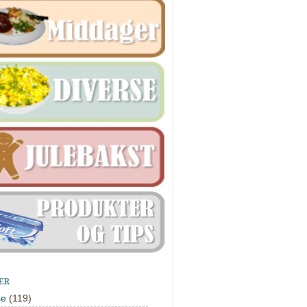
ER
se
(119)