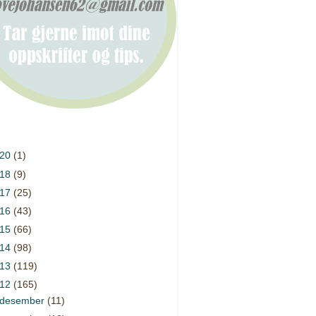
020
(1)
018
(9)
017
(25)
016
(43)
015
(66)
014
(98)
013
(119)
012
(165)
desember
(11)