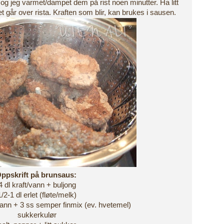
og jeg varmet/dampet dem på rist noen minutter. Ha litt
et går over rista. Kraften som blir, kan brukes i sausen.
ppskrift på brunsaus:
4 dl kraft/vann + buljong
1/2-1 dl erlet (fløte/melk)
 vann + 3 ss semper finmix (ev. hvetemel)
sukkerkulør