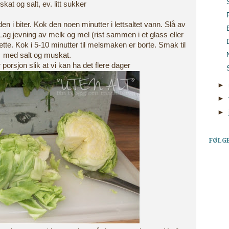
kat og salt, ev. litt sukker
en i biter. Kok den noen minutter i lettsaltet vann. Slå av
 Lag jevning av melk og mel (rist sammen i et glass eller
ette. Kok i 5-10 minutter til melsmaken er borte. Smak til
med salt og muskat.
 porsjon slik at vi kan ha det flere dager
►
►
►
FØLG