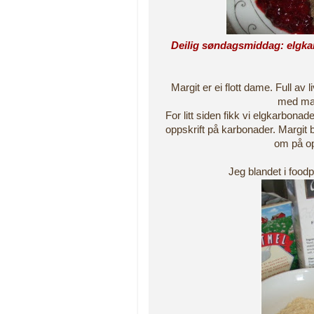
Deilig søndagsmiddag: elgkar
Margit er ei flott dame. Full av 
med mat 
For litt siden fikk vi elgkarbon
oppskrift på karbonader. Margit br
om på opp
Jeg blandet i foodp