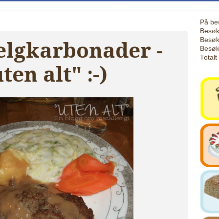
På be
Besøk
Besøk
elgkarbonader -
Besøk
Totalt
ten alt" :-)