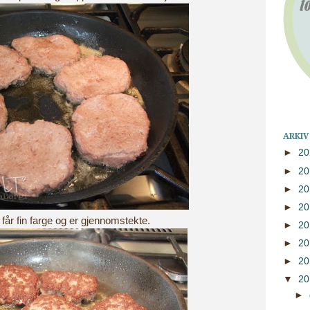
ARKIV
►
2
►
2
►
2
►
2
e får fin farge og er gjennomstekte.
►
2
►
2
►
2
▼
2
►