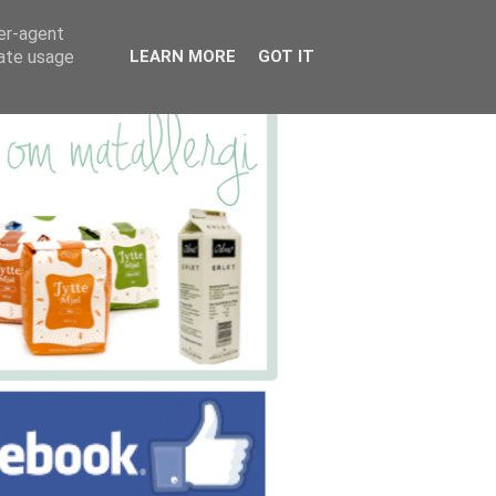
ser-agent
rate usage
LEARN MORE
GOT IT