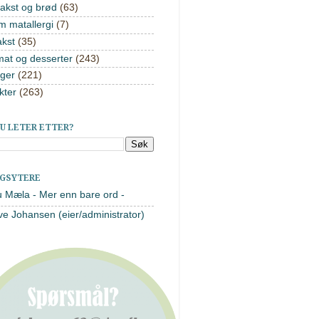
akst og brød
(63)
m matallergi
(7)
akst
(35)
mat og desserter
(243)
ger
(221)
kter
(263)
U LETER ETTER?
AGSYTERE
u Mæla - Mer enn bare ord -
ve Johansen (eier/administrator)