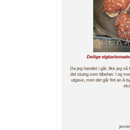
Deilige elgkarbonader s
Da jeg handlet i går, fikk jeg så 
det stuing som tilbehør. I og med 
utgave, men det går fint an å b
eks
jevni