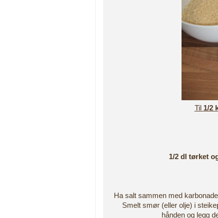
Til
1/2
1/2 dl tørket o
Ha salt sammen med karbonadede
Smelt smør (eller olje) i steik
hånden og legg de