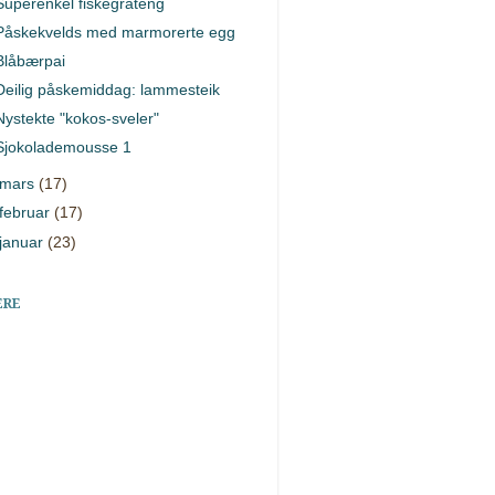
Superenkel fiskegrateng
Påskekvelds med marmorerte egg
Blåbærpai
Deilig påskemiddag: lammesteik
Nystekte "kokos-sveler"
Sjokolademousse 1
mars
(17)
februar
(17)
januar
(23)
ERE