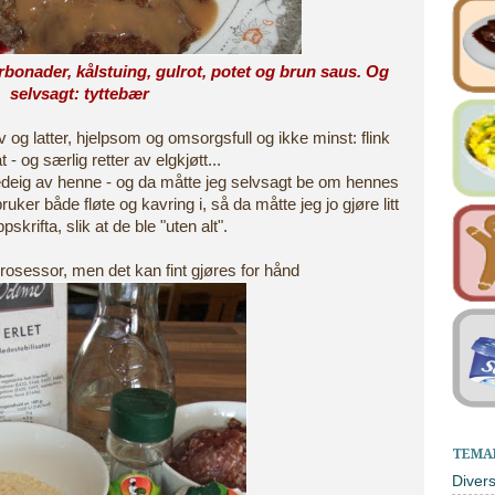
bonader, kålstuing, gulrot, potet og brun saus. Og
selvsagt: tyttebær
liv og latter, hjelpsom og omsorgsfull og ikke minst: flink
- og særlig retter av elgkjøtt...
adedeig av henne - og da måtte jeg selvsagt be om hennes
uker både fløte og kavring i, så da måtte jeg jo gjøre litt
skrifta, slik at de ble "uten alt".
rosessor, men det kan fint gjøres for hånd
TEMA
Diver