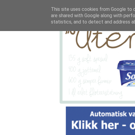
This site uses cookies from Google to de
are shared with Google along with perfo
statistics, and to detect and address a