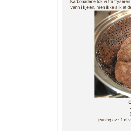
Karbonadene tok vi fra fryseren 
vann i kjelen, men ikke slik at d
O
jevning av : 1 dl