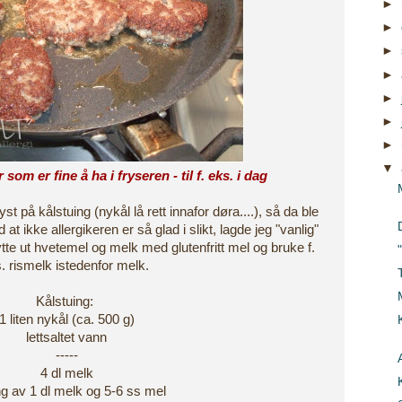
►
►
►
►
►
►
►
▼
om er fine å ha i fryseren - til f. eks. i dag
lyst på kålstuing (nykål lå rett innafor døra....), så da ble
at ikke allergikeren er så glad i slikt, lagde jeg "vanlig"
ytte ut hvetemel og melk med glutenfritt mel og bruke f.
. rismelk istedenfor melk.
Kålstuing:
1 liten nykål (ca. 500 g)
lettsaltet vann
-----
4 dl melk
ng av 1 dl melk og 5-6 ss mel