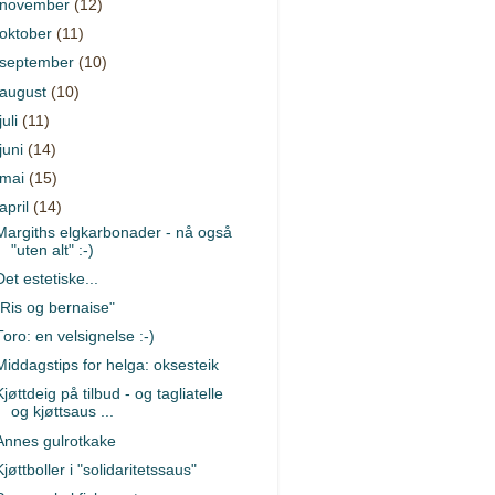
november
(12)
oktober
(11)
september
(10)
august
(10)
juli
(11)
juni
(14)
mai
(15)
april
(14)
Margiths elgkarbonader - nå også
"uten alt" :-)
Det estetiske...
"Ris og bernaise"
Toro: en velsignelse :-)
Middagstips for helga: oksesteik
Kjøttdeig på tilbud - og tagliatelle
og kjøttsaus ...
Annes gulrotkake
Kjøttboller i "solidaritetssaus"