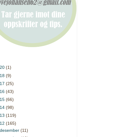
020
(1)
018
(9)
017
(25)
016
(43)
015
(66)
014
(98)
013
(119)
012
(165)
desember
(11)