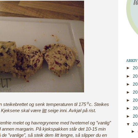
ARKIV
►
2
►
2
►
2
►
2
►
2
o
nn steikebrettet og senk temperaturen til 175
c. Steikes
►
2
n. Kjeksene skal være
litt
seige inni. Avkjøl på rist.
►
2
lutenfrie melet og havregrynene med hvetemel og ”vanlig”
▼
2
d annen margarin.
På kjekspakken står det 10-15 min
►
å de ”vanlige”, så steik dem litt lengre, så slipper du en