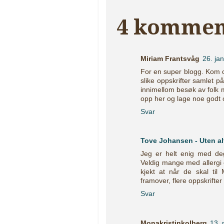
4 kommen
Miriam Frantsvåg
26. ja
For en super blogg. Kom o
slike oppskrifter samlet på
innimellom besøk av folk me
opp her og lage noe godt o
Svar
Tove Johansen - Uten al
Jeg er helt enig med de
Veldig mange med allergi 
kjekt at når de skal til
framover, flere oppskrifter
Svar
Monakristinkolberg
13. 