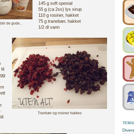
145 g soft spesial
55 g (ca 2ss) lys sirup
110 g rosiner, hakket
75 g tranebær, hakket
lir de gode...
1/2 dl vann
å
til
egg
 cm
ett
r
n
Tranbær og rosiner hakkes
il
TEMA
Diver