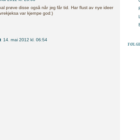
kal prøve disse også når jeg får tid. Har flust av nye ideer
rekjeksa var kjempe god:)
t
14. mai 2012 kl. 06:54
FØLG