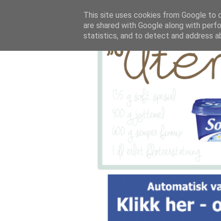
This site uses cookies from Google to de
are shared with Google along with perfo
statistics, and to detect and address a