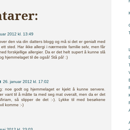
tarer:
nuar 2012 kl. 13:49
ver den via din datters blogg og må si det er genialt med
 ett sted. Har ikke allergi i nærmeste familie selv, men får
d forskjellige allergier. Da er det helt supert å kunne slå
g hjemmelaget til de også! Stå på! :)
t
26. januar 2012 kl. 17:02
g: noe godt og hjemmelaget er kjekt å kunne servere.
er vant til å måtte ta med seg mat overalt, men da er det
 Miriam, så slipper de det :-). Lykke til med besøkene
 vil komme :-)
mai 2012 kl. 23:03