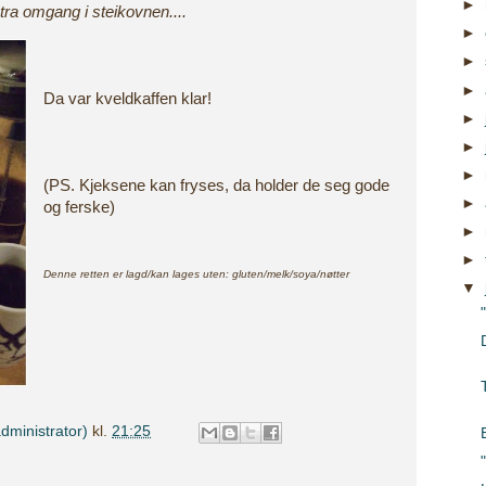
►
tra omgang i steikovnen....
►
►
►
Da var kveldkaffen klar!
►
►
►
(PS. Kjeksene kan fryses, da holder de seg gode
►
og ferske)
►
►
Denne retten er lagd/kan lages uten: gluten/melk/soya/nøtter
▼
dministrator)
kl.
21:25