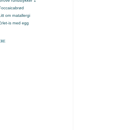
Grove rundstykker 1
Foccaicabrød
Litt om matallergi
Erlet-is med egg
ERE