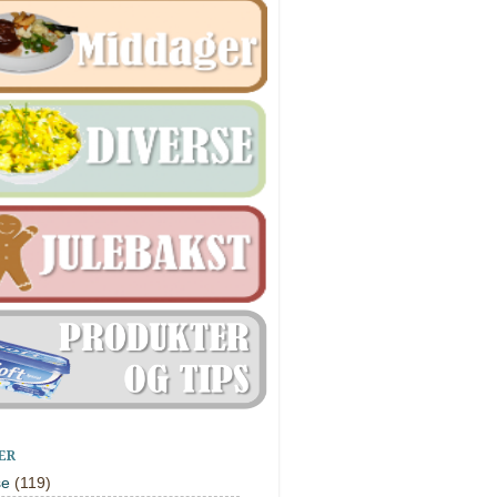
ER
se
(119)