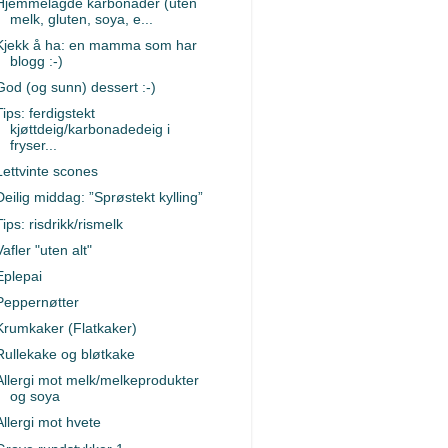
Hjemmelagde karbonader (uten
melk, gluten, soya, e...
Kjekk å ha: en mamma som har
blogg :-)
God (og sunn) dessert :-)
Tips: ferdigstekt
kjøttdeig/karbonadedeig i
fryser...
Lettvinte scones
Deilig middag: ”Sprøstekt kylling”
Tips: risdrikk/rismelk
Vafler "uten alt"
Eplepai
Peppernøtter
Krumkaker (Flatkaker)
Rullekake og bløtkake
Allergi mot melk/melkeprodukter
og soya
Allergi mot hvete