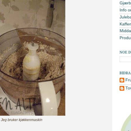
Gjærb
Info o
Juleb
Kaffe
Midda
Produ
NOE D
BIDR
Fr
To
Jeg bruker kjøkkenmaskin