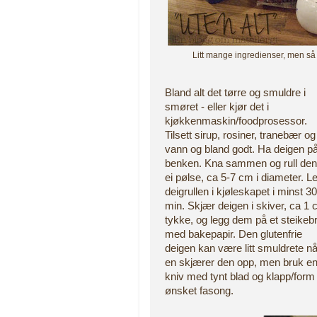
Litt mange ingredienser, men så b
Bland alt det tørre og smuldre i
smøret - eller kjør det i
kjøkkenmaskin/foodprosessor.
Tilsett sirup, rosiner, tranebær og
vann og bland godt. Ha deigen p
benken. Kna sammen og rull den 
ei pølse, ca 5-7 cm i diameter. L
deigrullen i kjøleskapet i minst 30
min. Skjær deigen i skiver, ca 1
tykke, og legg dem på et steikebr
med bakepapir. Den glutenfrie
deigen kan være litt smuldrete nå
en skjærer den opp, men bruk e
kniv med tynt blad og klapp/form t
ønsket fasong.