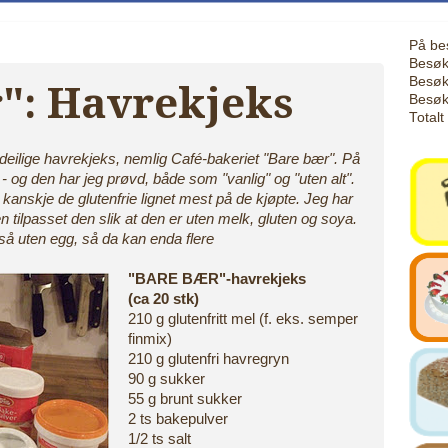
På be
Besøk
Besøk
": Havrekjeks
Besøk
Totalt
deilige havrekjeks, nemlig Café-bakeriet "Bare bær". På
- og den har jeg prøvd, både som "vanlig" og "uten alt".
 kanskje de glutenfrie lignet mest på de kjøpte. Jeg har
 tilpasset den slik at den er uten melk, gluten og soya.
så uten egg, så da kan enda flere
"BARE BÆR"-havrekjeks
(ca 20 stk)
210 g glutenfritt mel (f. eks. semper
finmix)
210 g glutenfri havregryn
90 g sukker
55 g brunt sukker
2 ts bakepulver
1/2 ts salt