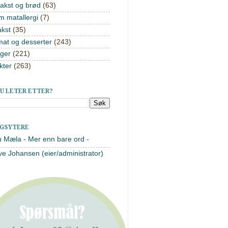
akst og brød
(63)
m matallergi
(7)
akst
(35)
mat og desserter
(243)
ger
(221)
kter
(263)
U LETER ETTER?
AGSYTERE
u Mæla - Mer enn bare ord -
ve Johansen (eier/administrator)