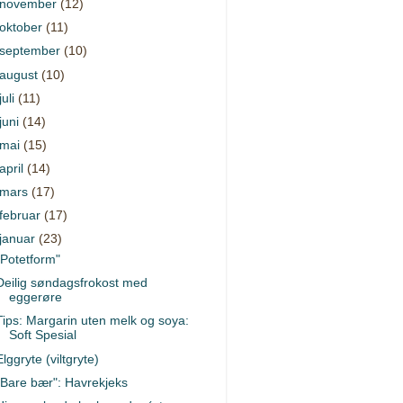
november
(12)
oktober
(11)
september
(10)
august
(10)
juli
(11)
juni
(14)
mai
(15)
april
(14)
mars
(17)
februar
(17)
januar
(23)
"Potetform"
Deilig søndagsfrokost med
eggerøre
Tips: Margarin uten melk og soya:
Soft Spesial
Elggryte (viltgryte)
"Bare bær": Havrekjeks