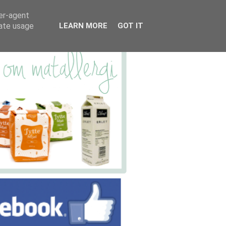
ser-agent
rate usage
LEARN MORE
GOT IT