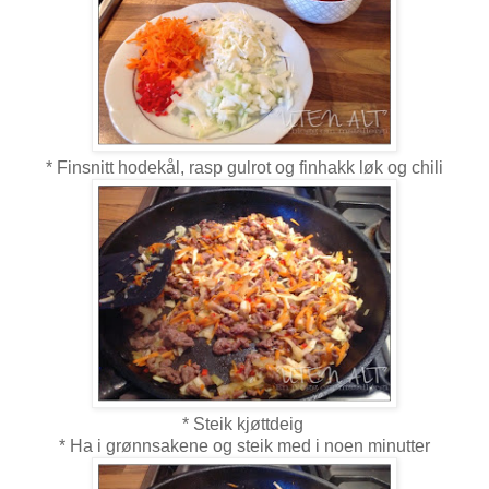
* Finsnitt hodekål, rasp gulrot og finhakk løk og chili
* Steik kjøttdeig
* Ha i grønnsakene og steik med i noen minutter