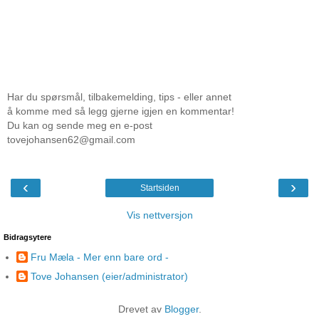
Har du spørsmål, tilbakemelding, tips - eller annet
å komme med så legg gjerne igjen en kommentar!
Du kan og sende meg en e-post
tovejohansen62@gmail.com
‹
›
Startsiden
Vis nettversjon
Bidragsytere
Fru Mæla - Mer enn bare ord -
Tove Johansen (eier/administrator)
Drevet av
Blogger
.