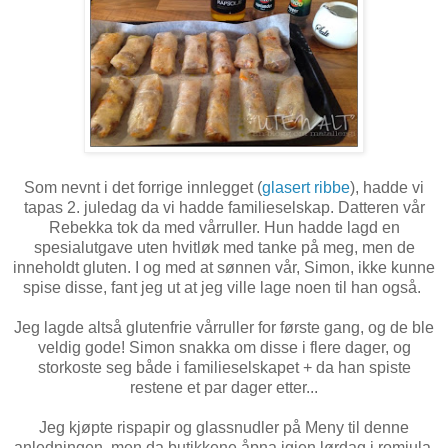
Som nevnt i det forrige innlegget (
glasert ribbe
), hadde vi
tapas 2. juledag da vi hadde familieselskap. Datteren vår
Rebekka tok da med vårruller. Hun hadde lagd en
spesialutgave uten hvitløk med tanke på meg, men de
inneholdt gluten. I og med at sønnen vår, Simon, ikke kunne
spise disse, fant jeg ut at jeg ville lage noen til han også.
Jeg lagde altså glutenfrie vårruller for første gang, og de ble
veldig gode! Simon snakka om disse i flere dager, og
storkoste seg både i familieselskapet + da han spiste
restene et par dager etter...
Jeg kjøpte rispapir og glassnudler på Meny til denne
anledningen, men da butikkene åpna igjen lørdag i romjula,