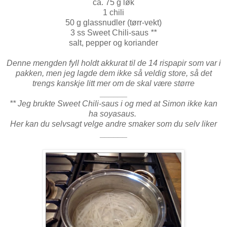
ca. 75 g løk
1 chili
50 g glassnudler (tørr-vekt)
3 ss Sweet Chili-saus
**
salt, pepper og koriander
Denne mengden fyll holdt akkurat til de 14 rispapir som var i
pakken, men jeg lagde dem ikke så veldig store, så det
trengs kanskje litt mer om de skal være større
______
** Jeg brukte Sweet Chili-saus i og med at Simon ikke kan
ha soyasaus.
Her kan du selvsagt velge andre smaker som du selv liker
______