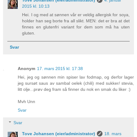
Tove Johansen (eier/administrator)
4. januar
2015 kl. 10:13
Hei. I og med at sønnen vår er veldig allergisk for soya,
holder han seg borte fra all slikt. MEN: det er bra at det
finnes en glutenfri variant for dem som må ha uten
gluten.
Svar
Anonym
17. mars 2015 kl. 17:38
Hei, jeg og sønnen min spiser lav fodmap, og derfor lager
jeg sursøt saus av sambal oelek (chili) med sukker/ stevia,
litt olje...prøv deg fram så finner du nok en smak du liker :)
Mvh Unn
Svar
Svar
Tove Johansen (eier/administrator)
18. mars