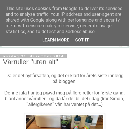
This site uses cookies from Google to deliver its services
and to analyze traffic. Your IP address and user-agent are
shared with Google along with performance and security
metrics to ensure quality of service, generate usage
statistics, and to detect and address abuse.
LEARN MORE
GOT IT
onsdag 31. desember 2014
Vårruller "uten alt"
Da er det nyttårsaften, og det er klart for årets siste innlegg
på bloggen!
Denne jula har jeg prøvd meg på flere retter for første gang,
blant annet vårruller - og da får det bli det i dag (tror Simon,
"allergikeren" vår, har ventet på det...)