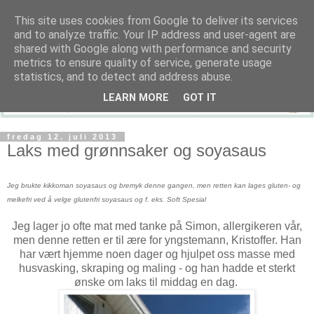
This site uses cookies from Google to deliver its services
and to analyze traffic. Your IP address and user-agent are
shared with Google along with performance and security
metrics to ensure quality of service, generate usage
statistics, and to detect and address abuse.
LEARN MORE
GOT IT
fredag 12. juli 2013
Laks med grønnsaker og soyasaus
Jeg brukte kikkoman soyasaus og bremyk denne gangen, men retten kan lages gluten- og
melkefri ved å velge glutenfri soyasaus og f. eks. Soft Spesial
Jeg lager jo ofte mat med tanke på Simon, allergikeren vår,
men denne retten er til ære for yngstemann, Kristoffer. Han
har vært hjemme noen dager og hjulpet oss masse med
husvasking, skraping og maling - og han hadde et sterkt
ønske om laks til middag en dag.