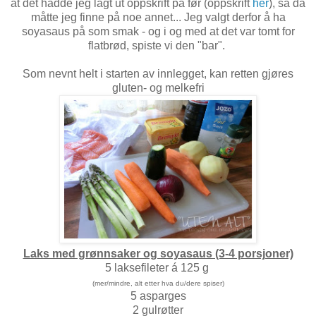
at det hadde jeg lagt ut oppskrift på før (oppskrift
her
), så da
måtte jeg finne på noe annet... Jeg valgt derfor å ha
soyasaus på som smak - og i og med at det var tomt for
flatbrød, spiste vi den "bar".
Som nevnt helt i starten av innlegget, kan retten gjøres
gluten- og melkefri
Laks med grønnsaker og soyasaus (3-4 porsjoner)
5 laksefileter á 125 g
(mer/mindre, alt etter hva du/dere spiser)
5 asparges
2 gulrøtter